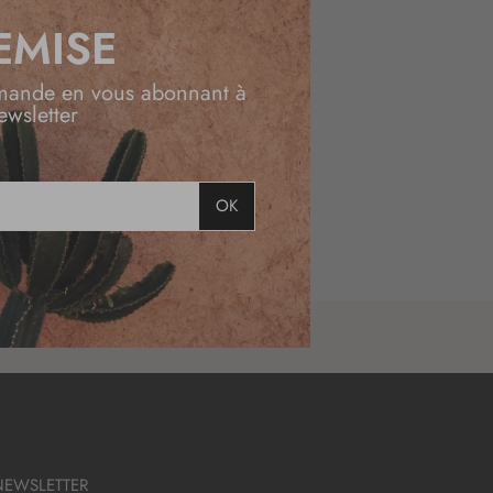
EMISE
mande en vous abonnant à
ewsletter
OK
NEWSLETTER