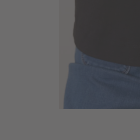
Skip to
the
beginning
of the
images
gallery