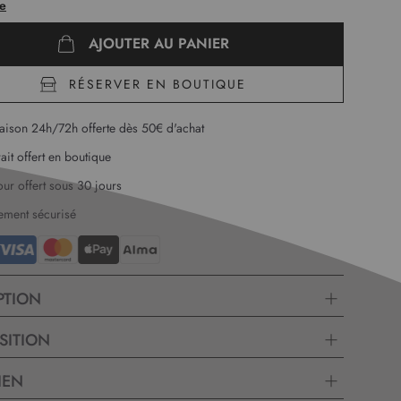
 métalliques dorées
te
ns : longueur 19cm, hauteur 8cm, profondeur 2cm
AJOUTER AU PANIER
RÉSERVER EN BOUTIQUE
raison 24h/72h offerte dès 50€ d'achat
rait offert en boutique
our offert sous 30 jours
ement sécurisé
PTION
SITION
IEN