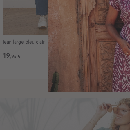
Jean large bleu clair
T-shirt coton p
19
15
,95 €
,95 €
AJOUTER
À
MA
LISTE
D’ENVIE