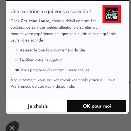
Retour, échange et remboursement
Délais et frais de livraison
Vêtements pour femme
Vêtements de qualité
Robes
Jupes
Jupes chic