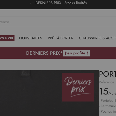
DERNIERS PRIX - Stocks limités
RS PRIX
NOUVEAUTÉS
PRÊT À PORTER
CHAUSSURES & ACCE
DERNIERS PRIX*
J'en profite !
POR
Référence 
15
,95 
- Portefeuil
- Fermetur
- Poches in