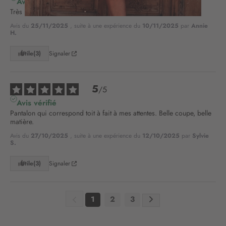
Avis vérifié
à
Très bon produit, sans retouche à effectuer.
n
o
Avis du
25/11/2025
, suite à une expérience du
10/11/2025
par
Annie
t
H.
r
Utile
(3)
Signaler
e
l
e
t
5
/
5
t
Avis vérifié
r
Pantalon qui correspond toit à fait à mes attentes. Belle coupe, belle 
e
matière.
d
Avis du
27/10/2025
, suite à une expérience du
12/10/2025
par
Sylvie
’
S.
i
n
Utile
(3)
Signaler
f
o
r
1
2
3
m
a
t