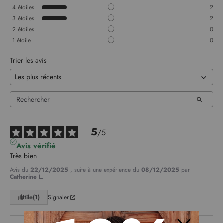
4
étoiles
2
3
étoiles
2
2
étoiles
0
1
étoile
0
Trier les avis
5
/
5
Avis vérifié
Très bien
Avis du
22/12/2025
, suite à une expérience du
08/12/2025
par
Catherine L.
Utile
(1)
Signaler