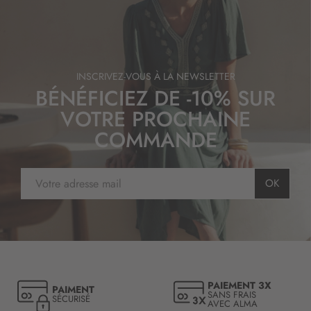
INSCRIVEZ-VOUS À LA NEWSLETTER
BÉNÉFICIEZ DE -10% SUR
VOTRE PROCHAINE
COMMANDE
I
OK
n
s
c
r
i
p
t
PAIEMENT 3X
PAIMENT
i
SANS FRAIS
SÉCURISÉ
AVEC ALMA
o