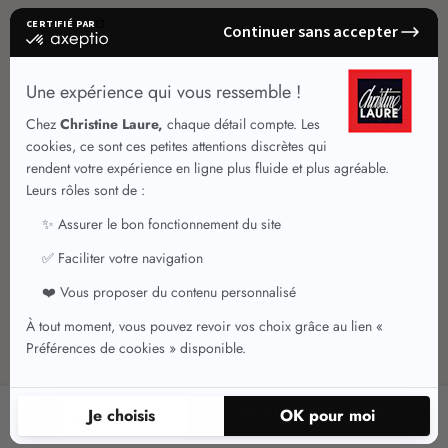
Guide vêtements
Vêtements pour femmes
Jupes été
Vêtements de qualité
Chemisiers
Robes
Tops
Jupes
T shirts manches longues
Jupes chic
T shirts manches courtes 3/4
Pulls et Gilets
Vestes chic
Jeans
Manteaux Parkas
Pantalons
Nouvelle collection
Pantacourts
Tailleurs
19
EN RUPTURE DE STOCK
,95 €