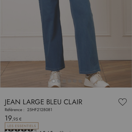
to
nning
e
JEAN LARGE BLEU CLAIR
es
Ajou
ry
à
Référence :
25HF2128081
ma
19
liste
,95 €
d’en