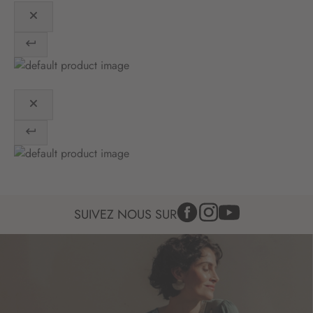
i
o
n
:
SUIVEZ NOUS SUR