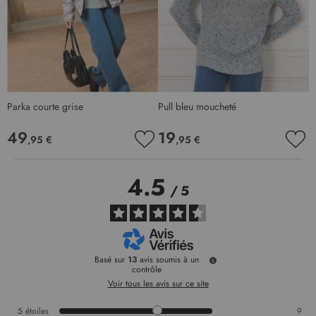
Parka courte grise
Pull bleu moucheté
C
49
19
,95 €
,95 €
AJOUTER
AJO
À
À
MA
MA
4.5
LISTE
LIS
/
5
D’ENVIE
D’E
Basé sur
13
avis soumis à un
contrôle
Voir tous les avis sur ce site
5
étoiles
9