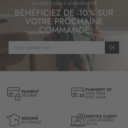
INSCRIVEZ-VOUS À LA NEWSLETTER
BÉNÉFICIEZ DE -10% SUR
VOTRE PROCHAINE
COMMANDE
I
OK
n
s
c
r
i
p
t
PAIEMENT 3X
PAIMENT
i
SANS FRAIS
SÉCURISÉ
AVEC ALMA
o
n
à
n
SERVICE CLIENT
DESSINÉ
LUNDI-VENDREDI
o
EN FRANCE
9H-17H
t