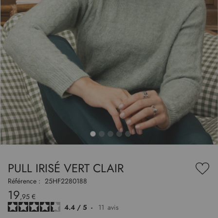
to
nning
e
PULL IRISÉ VERT CLAIR
es
Ajou
ry
à
Référence :
25HF2280188
ma
19
liste
,95 €
d’en
4.4
/
5
-
11
avis