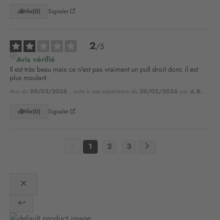
t
Utile
(0)
Signaler
r
e
l
2
/
5
e
Avis vérifié
t
Il est très beau mais ce n'est pas vraiment un pull droit donc il est 
t
plus moulant .
r
e
Avis du
09/03/2026
, suite à une expérience du
20/02/2026
par
A.B.
d
’
Utile
(0)
Signaler
i
n
f
1
2
3
o
r
m
a
t
i
o