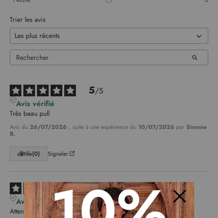
1
étoile
0
Trier les avis
5
/
5
Avis vérifié
Très beau pull
Avis du
26/07/2026
, suite à une expérience du
10/07/2026
par
Simone
B.
Utile
(0)
Signaler
10%
4
/
5
Avis vérifié
Attention taille vraiment très grand !
Fermer