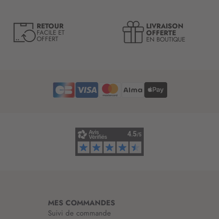
r
e
LIVRAISON
RETOUR
l
OFFERTE
FACILE ET
OFFERT
EN BOUTIQUE
e
t
t
r
e
d
’
i
n
f
o
r
m
a
t
i
MES COMMANDES
o
Suivi de commande
n