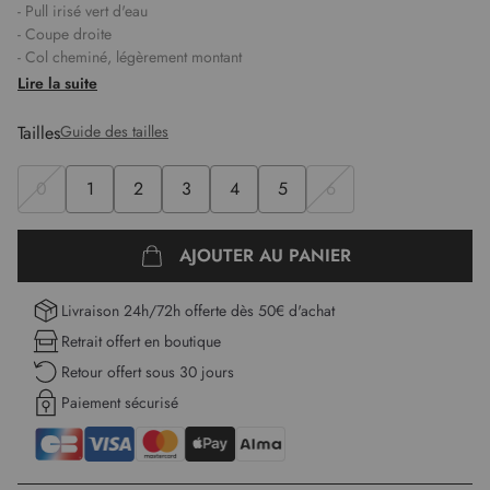
- Pull irisé vert d'eau
- Coupe droite
- Col cheminé, légèrement montant
- Manches longues
Lire la suite
- Détails : tricot fantaisie et féminin
- Fils métallisés
Tailles
Guide des tailles
- Julie mesure 1,78m et porte une taille 1
Longueur :
61 cm pour la première taille.
0
1
2
3
4
5
6
AJOUTER AU PANIER
Livraison 24h/72h offerte dès 50€ d'achat
Retrait offert en boutique
Retour offert sous 30 jours
Paiement sécurisé