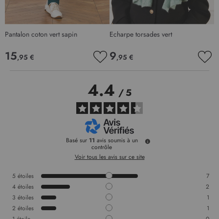
Pantalon coton vert sapin
Echarpe torsades vert
J
15
9
,95 €
,95 €
AJOUTER
AJO
À
À
MA
MA
4.4
LISTE
LIS
/
5
D’ENVIE
D’E
Basé sur
11
avis soumis à un
contrôle
Voir tous les avis sur ce site
5
étoiles
7
4
étoiles
2
3
étoiles
1
2
étoiles
1