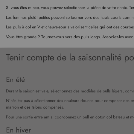
Si vous êtes mince, vous pouvez sélectionner la pièce de votre choix. Test
Les femmes plutôt petites peuvent se tourner vers des hauts courts comm
Les pulls à col en V et chauve-souris valorisent celles qui ont des courb
Vous êtes grande ? Tournez-vous vers des pulls longs. Associez-les avec 
Tenir compte de la saisonnalité po
En été
Durant la saison estivale, sélectionnez des modèles de pulls légers, co
N’hésitez pas à sélectionner des couleurs douces pour composer des ense
marron et des talons compensés.
Pour une sortie entre amis, coordonnez un pull en coton col bateau et m
En hiver