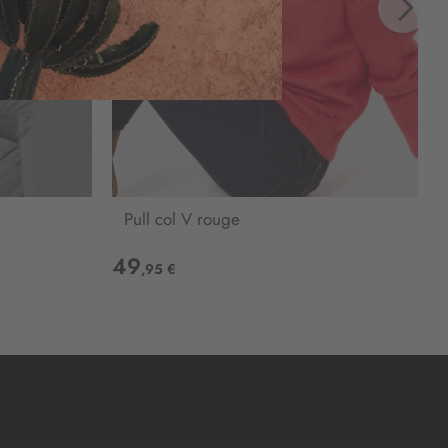
Pull col V rouge
49
,95 €