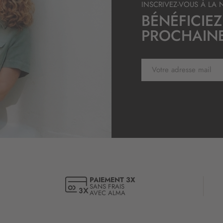
INSCRIVEZ-VOUS À LA 
’
BÉNÉFICIEZ
i
n
PROCHAIN
f
o
r
I
m
n
a
s
t
c
i
r
o
i
n
p
:
t
i
o
n
à
PAIEMENT 3X
SANS FRAIS
n
AVEC ALMA
o
t
r