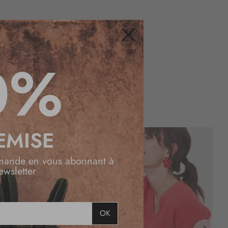
Fermer
0%
EMISE
mande en vous abonnant à
ewsletter
OK