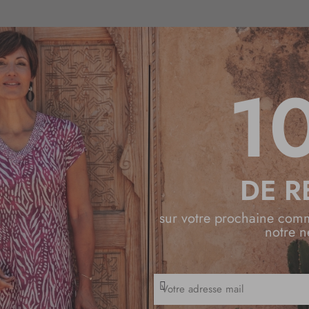
1
Coup de Cœur
PULL
DE R
sur votre prochaine com
notre n
I
n
s