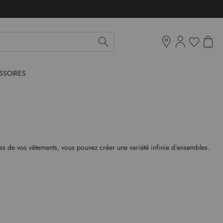
Mon pan
Ma liste d'env
Boutiques
SSOIRES
pes de vos vêtements, vous pouvez créer une variété infinie d’ensembles.