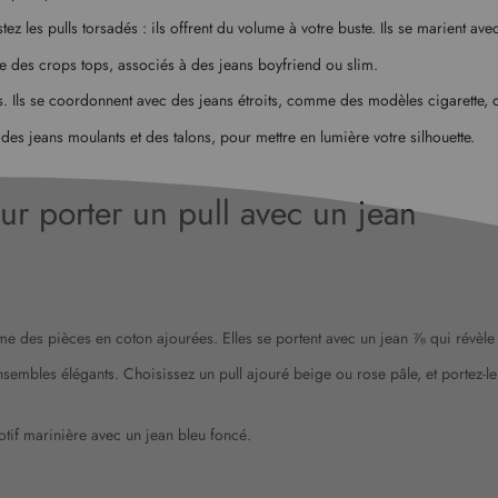
ez les pulls torsadés : ils offrent du volume à votre buste. Ils se marient ave
e des crops tops, associés à des jeans boyfriend ou slim.
es. Ils se coordonnent avec des jeans étroits, comme des modèles cigarette, o
des jeans moulants et des talons, pour mettre en lumière votre silhouette.
ur porter un pull avec un jean
mme des pièces en coton ajourées. Elles se portent avec un jean ⅞ qui révèl
mbles élégants. Choisissez un pull ajouré beige ou rose pâle, et portez-le 
otif marinière avec un jean bleu foncé.