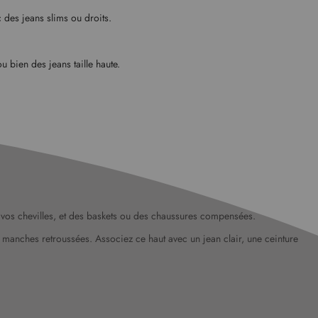
c des jeans slims ou droits.
u bien des jeans taille haute.
e vos chevilles, et des baskets ou des chaussures compensées.
manches retroussées. Associez ce haut avec un jean clair, une ceinture