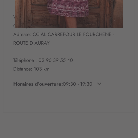
i
o
n
Ville: VANNES
à
Code postal: 56000
n
o
Adresse: CCIAL CARREFOUR LE FOURCHENE -
t
ROUTE D AURAY
r
e
l
Téléphone : 02 96 39 55 40
e
Distance: 103 km
t
t
Horaires d’ouverture:
09:30 - 19:30
r
e
d
’
i
n
f
o
r