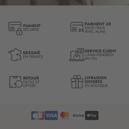
r
i
p
t
PAIEMENT 3X
PAIMENT
i
SANS FRAIS
SÉCURISÉ
AVEC ALMA
o
n
à
n
SERVICE CLIENT
DESSINÉ
LUNDI-VENDREDI
o
EN FRANCE
9H-17H
t
r
e
LIVRAISON
RETOUR
l
OFFERTE
FACILE ET
OFFERT
EN BOUTIQUE
e
t
t
r
e
d
’
i