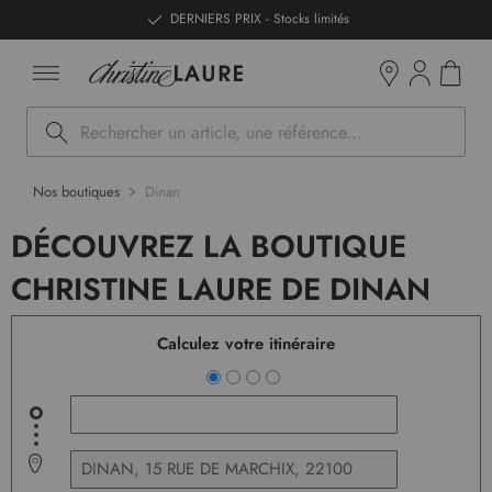
ntenu
DERNIERS PRIX - Stocks limités
Mon pan
Boutiques
Rechercher
Nos boutiques
Dinan
DÉCOUVREZ LA BOUTIQUE
CHRISTINE LAURE DE DINAN
Calculez votre itinéraire