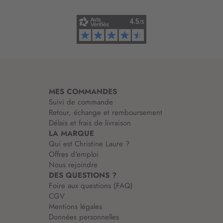
n
f
o
r
m
a
t
i
MES COMMANDES
o
Suivi de commande
n
Retour, échange et remboursement
:
Délais et frais de livraison
LA MARQUE
Qui est Christine Laure ?
Offres d'emploi
Nous rejoindre
DES QUESTIONS ?
Foire aux questions (FAQ)
CGV
Mentions légales
Données personnelles