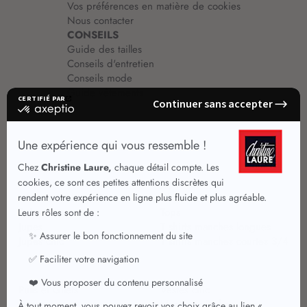
Vos préférences en matière de cookies
Nous contacter
CONSEILS
Guide des tailles
Conseils d'entretien
Conseils mode
Guide vêtements
Vêtements pour femmes
Jupes été
Vêtements de qualité
Chemisiers
Robes
Tops
Jupes
T shirts manches longues
Jupes chic
T shirts manches courtes 3/4
Pulls et Gilets
Vestes chic
Jeans
Manteaux Parkas