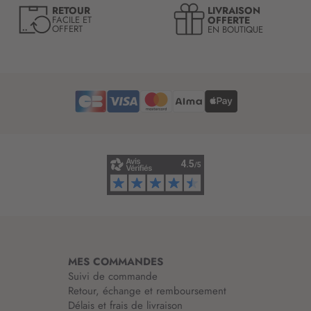
e
LIVRAISON
RETOUR
l
OFFERTE
FACILE ET
OFFERT
EN BOUTIQUE
e
t
t
r
e
d
’
i
n
f
o
r
m
a
t
i
MES COMMANDES
o
Suivi de commande
n
Retour, échange et remboursement
:
Délais et frais de livraison