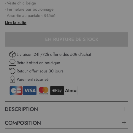
- Veste chic beige
- Fermeture par boutonnage
- Assortie au pantalon B4566
- La mannequin mesure 1,76m et porte un 38
Lire la suite
Longueur :
60 cm du haut de l'épaule jusqu'en bas pour la première
EN RUPTURE DE STOCK
taille.
Livraison 24h/72h offerte dès 50€ d'achat
Retrait offert en boutique
Retour offert sous 30 jours
Paiement sécurisé
DESCRIPTION
COMPOSITION