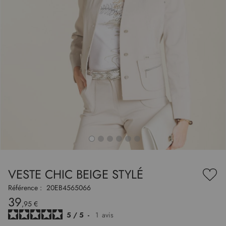
to
nning
e
VESTE CHIC BEIGE STYLÉ
es
Ajou
ry
à
Référence :
20EB4565066
ma
39
liste
,95 €
d’en
5
/
5
-
1
avis