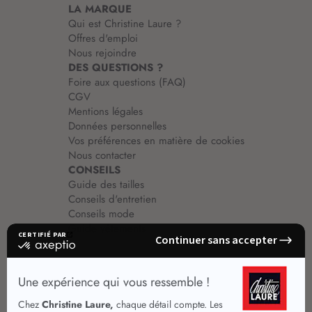
LA MARQUE
Qui est Christine Laure ?
Offres d'emploi
Nous rejoindre
DES QUESTIONS ?
Foire aux questions (FAQ)
CGV
Mentions légales
Données personnelles
Vos préférences en matière de cookies
Nous contacter
CONSEILS
Guide des tailles
Conseils d'entretien
Conseils mode
Guide vêtements