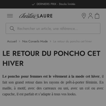
ntenu
DERNIERS PRIX - Stocks limités
Mon pan
Boutiques
Rechercher
Accueil
Nos Conseils Mode
Le retour du poncho cet hiver
LE RETOUR DU PONCHO CET
HIVER
Le poncho pour femmes est le vêtement à la mode cet hiver
, il
fait son grand retour dans les rayons de prêt-à-porter féminin. En
maille, à motif, avec des carreaux ou uni, avec un col ou avec
capuche, il est parfait et s’adapte à tous vos looks.