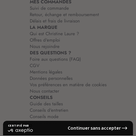
MES COMMANDES
o
Suivi de commande
n
Retour, échange et remboursement
:
Délais et frais de livraison
LA MARQUE
Qui est Christine Laure ?
Offres d'emploi
Nous rejoindre
DES QUESTIONS ?
Foire aux questions (FAQ)
CGV
Mentions légales
Données personnelles
Vos préférences en matière de cookies
Nous contacter
CONSEILS
Guide des tailles
Conseils d'entretien
Conseils mode
Guide vêtements