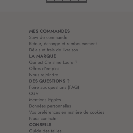
r
m
a
t
i
MES COMMANDES
o
Suivi de commande
n
Retour, échange et remboursement
:
Délais et frais de livraison
LA MARQUE
Qui est Christine Laure ?
Offres d'emploi
Nous rejoindre
DES QUESTIONS ?
Foire aux questions (FAQ)
CGV
Mentions légales
Données personnelles
Vos préférences en matière de cookies
Nous contacter
CONSEILS
Guide des tailles