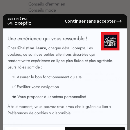
Conseils d'entretien
Conseils mode
Guide vêtements
Vêtements pour femmes
Jupes été
Vêtements de qualité
Chemisiers
Robes
Tops
Jupes
T shirts manches longues
Jupes chic
T shirts manches courtes 3/4
Pulls et Gilets
Vestes chic
Jeans
Manteaux Parkas
Pantalons
Nouvelle collection
Pantacourts
Tailleurs