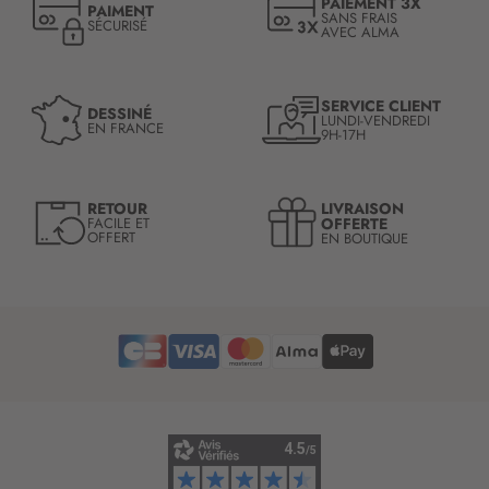
PAIEMENT 3X
PAIMENT
i
SANS FRAIS
SÉCURISÉ
AVEC ALMA
o
n
à
n
SERVICE CLIENT
DESSINÉ
LUNDI-VENDREDI
o
EN FRANCE
9H-17H
t
r
e
LIVRAISON
RETOUR
l
OFFERTE
FACILE ET
OFFERT
EN BOUTIQUE
e
t
t
r
e
d
’
i
n
f
o