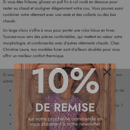
Si vous êtes frileuse, glissez un pull fin à col roulé en dessous pour
rester au chaud et souligner élégamment votre cou. Vous pouvez aussi
combiner votre vêtement avec une veste et des collants ou des bas
chauds.
Un large choix s’offre à vous pour porter une
robe bleue
en hiver.
Tournez-vous vers des pièces confortables, qui mettent en valeur votre
morphologie, et combinez-les avec d’autres vêtements chauds. Chez
Christine Laure, nos modèles hiver sont d’ailleurs doublés pour vous
offrir un meilleur confort thermique.
10%
Si vous recherchez de nouvelles idées pour vous vêtir, découvrez nos
autres conseils de mode tendance :
Fermer
Quels tons de bleu choisir pour sa robe selon son type de
peau ?
DE REMISE
Comment accessoiriser une robe bleue pour une soirée ?
Peut-on mettre une robe bleue à un mariage ?
sur votre prochaine commande en
vous abonnant à notre newsletter
Quelle paire de chaussure avec une robe bleue ?