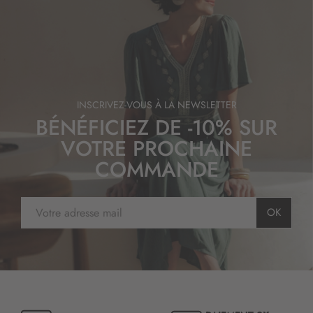
INSCRIVEZ-VOUS À LA NEWSLETTER
BÉNÉFICIEZ DE -10% SUR
VOTRE PROCHAINE
COMMANDE
I
OK
n
s
c
r
i
p
t