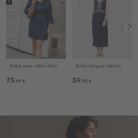
r
e
d
’
i
n
f
o
r
m
Robe jean coton bleu
Robe longue marine
a
t
75
59
i
,99 €
,95 €
o
n
: