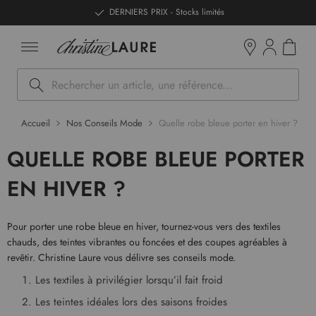
ntenu
DERNIERS PRIX - Stocks limités
Mon pan
Boutiques
Rechercher
Accueil
Nos Conseils Mode
Quelle robe bleue porter en hiver ?
QUELLE ROBE BLEUE PORTER
EN HIVER ?
Pour porter une robe bleue en hiver, tournez-vous vers des textiles
chauds, des teintes vibrantes ou foncées et des coupes agréables à
revêtir. Christine Laure vous délivre ses conseils mode.
Les textiles à privilégier lorsqu’il fait froid
Les teintes idéales lors des saisons froides