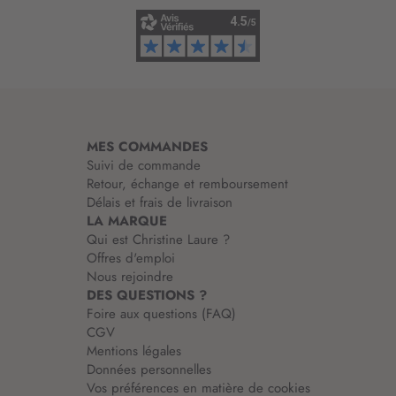
n
f
o
r
m
a
t
i
MES COMMANDES
o
Suivi de commande
n
Retour, échange et remboursement
:
Délais et frais de livraison
LA MARQUE
Qui est Christine Laure ?
Offres d'emploi
Nous rejoindre
DES QUESTIONS ?
Foire aux questions (FAQ)
CGV
Mentions légales
Données personnelles
Vos préférences en matière de cookies