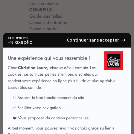
Nous contacter
CONSEILS
Guide des tailles
Conseils d'entretien
Conseils mode
Guide vêtements
Vêtements pour femmes
Jupes été
Vêtements de qualité
Chemisiers
Robes
Tops
Jupes
T shirts manches longues
Jupes chic
T shirts manches courtes 3/4
Pulls et Gilets
Vestes chic
Jeans
Manteaux Parkas
Pantalons
Nouvelle collection