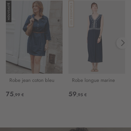
t
r
e
d
’
i
n
f
o
r
m
a
t
Robe jean coton bleu
Robe longue marine
i
o
75
59
,99 €
,95 €
n
: