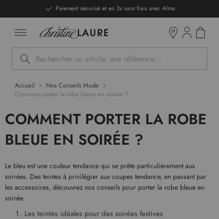
ntenu
Paiement sécurisé et en 3x sans frais avec Alma
Mon pan
Boutiques
Rechercher
Accueil
Nos Conseils Mode
Comment porter la robe bleue en soirée ?
COMMENT PORTER LA ROBE
BLEUE EN SOIRÉE ?
Le bleu est une couleur tendance qui se prête particulièrement aux
soirées. Des teintes à privilégier aux coupes tendance, en passant par
les accessoires, découvrez nos conseils pour porter la robe bleue en
soirée.
Les teintes idéales pour des soirées festives