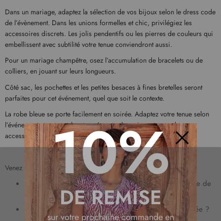
Dans un mariage, adaptez la sélection de vos bijoux selon le dress code
de l’évènement. Dans les unions formelles et chic, privilégiez les
accessoires discrets. Les jolis pendentifs ou les pierres de couleurs qui
embellissent avec subtilité votre tenue conviendront aussi.
Pour un mariage champêtre, osez l’accumulation de bracelets ou de
colliers, en jouant sur leurs longueurs.
Côté sac, les pochettes et les petites besaces à fines bretelles seront
parfaites pour cet événement, quel que soit le contexte.
La robe bleue se porte facilement en soirée. Adaptez votre tenue selon
10%
l’événement et votre style, et agrémentez-la en jouant avec des
accessoires.
Fermer
Venez découvrir nos autres idées mode :
Quels tons de bleu choisir pour sa robe selon son type de
DE REMISE
peau ?
Comment accessoiriser une robe bleue pour une soirée ?
sur votre prochaine commande en