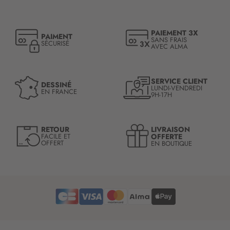
i
p
t
PAIEMENT 3X
PAIMENT
i
SANS FRAIS
SÉCURISÉ
AVEC ALMA
o
n
à
n
SERVICE CLIENT
DESSINÉ
LUNDI-VENDREDI
o
EN FRANCE
9H-17H
t
r
e
LIVRAISON
RETOUR
l
OFFERTE
FACILE ET
OFFERT
EN BOUTIQUE
e
t
t
r
e
d
’
i