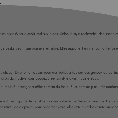
n
les pour éviter d’avoir mal aux pieds. Selon le style recherché, des sandal
s de baskets sont une bonne alternative. Elles apportent un vrai confort et b
au chaud. En effet, en optant pour des bottes à hauteur des genoux ou bottine
fonction du modèle vous pouvez créer un style dynamique et rock.
durabilité, protégeant efficacement du froid. Elles sont de plus, très confor
es est très importante car il harmonise votre tenue. Selon la saison et l’occa
une multitude d’options pour sublimer votre silhouette en robe courte ou rob