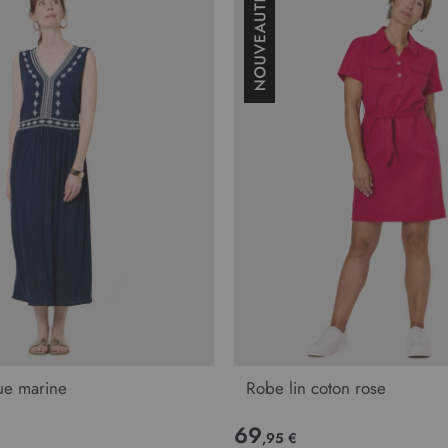
ue marine
Robe lin coton rose
69
,95 €