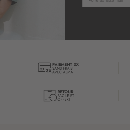
n
s
c
r
i
p
t
i
o
n
à
PAIEMENT 3X
SANS FRAIS
n
AVEC ALMA
o
t
r
RETOUR
e
FACILE ET
OFFERT
l
e
t
t
r