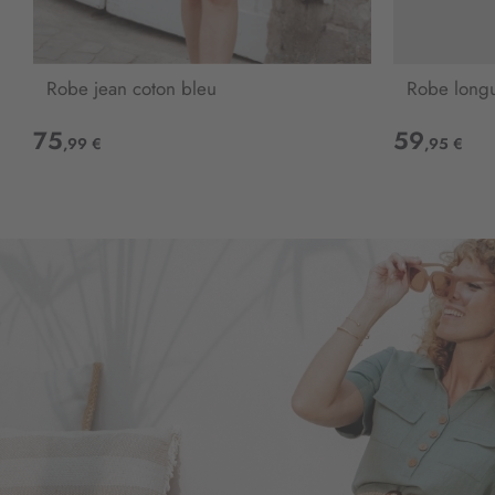
Robe jean coton bleu
Robe long
75
59
,99 €
,95 €