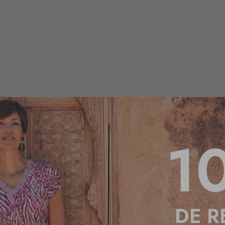
1
DE R