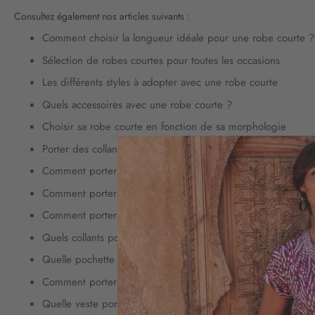
Consultez également nos articles suivants :
Comment choisir la longueur idéale pour une robe courte ?
Sélection de robes courtes pour toutes les occasions
Les différents styles à adopter avec une robe courte
Quels accessoires avec une robe courte ?
Choisir sa robe courte en fonction de sa morphologie
Porter des collants avec une robe courte
Comment porter la robe courte de manière chic ?
Comment porter la robe courte au printemps ?
Comment porter la robe courte quand on est ronde ?
Quels collants porter avec une robe courte ?
Quelle pochette porter avec une robe courte ?
Comment porter la robe courte sans paraître vulgaire ?
Quelle veste porter avec une robe courte ?