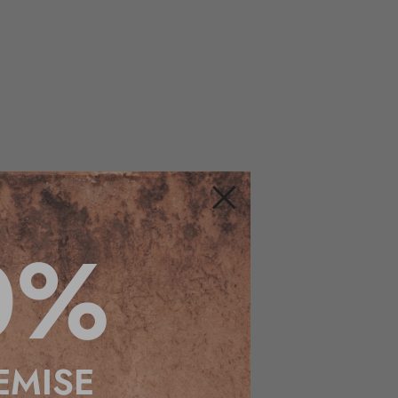
Fermer
0%
EMISE