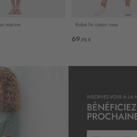
l
e
t
ue marine
Robe lin coton rose
t
r
69
e
,95 €
d
’
i
n
f
o
r
m
a
INSCRIVEZ-VOUS À LA 
t
BÉNÉFICIEZ
i
PROCHAIN
o
n
:
I