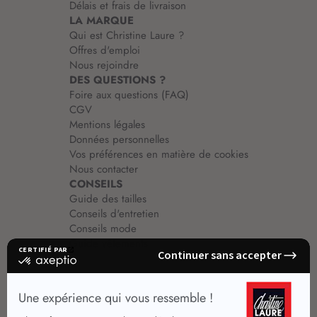
Délais et frais de livraison
LA MARQUE
Qui est Christine Laure ?
Offres d'emploi
Nous rejoindre
DES QUESTIONS ?
Foire aux questions (FAQ)
CGV
Mentions légales
Données personnelles
Vos préférences en matière de cookies
Nous contacter
CONSEILS
Guide des tailles
Conseils d'entretien
Conseils mode
Guide vêtements