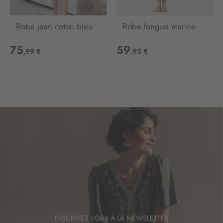
i
n
Robe jean coton bleu
Robe longue marine
f
o
75
59
r
,99 €
,95 €
m
a
t
i
o
n
:
INSCRIVEZ-VOUS À LA NEWSLETTER