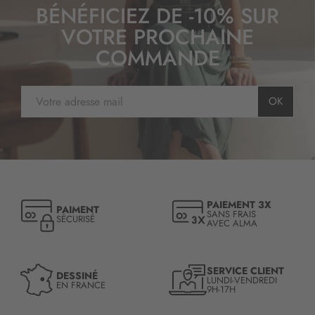
BÉNÉFICIEZ DE -10% SUR
VOTRE PROCHAINE
COMMANDE
I
OK
n
s
c
r
i
p
t
PAIEMENT 3X
PAIMENT
i
SANS FRAIS
SÉCURISÉ
AVEC ALMA
o
n
à
n
SERVICE CLIENT
DESSINÉ
LUNDI-VENDREDI
o
EN FRANCE
9H-17H
t
r