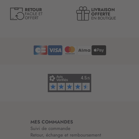
e
LIVRAISON
RETOUR
l
OFFERTE
FACILE ET
OFFERT
EN BOUTIQUE
e
t
t
r
e
d
’
i
n
f
o
r
m
a
t
i
MES COMMANDES
o
Suivi de commande
n
Retour, échange et remboursement
: