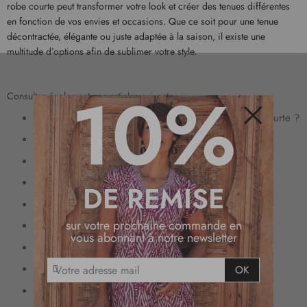
robe courte peut transformer votre look et créer des tenues différentes
en fonction de vos envies et occasions. Que ce soit pour une tenue
décontractée, élégante ou juste adaptée à la saison, il existe une
multitude d’options afin de sublimer votre style.
10%
Consultez également nos articles suivants :
Comment choisir la longueur idéale pour une robe courte ?
Fermer
Sélection de robes courtes pour toutes les occasions
Les différents styles à adopter avec une robe courte
Quels accessoires avec une robe courte ?
DE REMISE
Choisir sa robe courte en fonction de sa morphologie
sur votre prochaine commande en
Porter des collants avec une robe courte
vous abonnant à notre newsletter
Comment porter la robe courte de manière chic ?
I
Comment porter la robe courte au printemps ?
OK
n
Comment porter la robe courte quand on est ronde ?
s