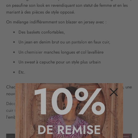
on peaufine son look en revendiquant son statut de femme et en les
mariant à des pièces de style opposé.
On mélange indifféremment son blazer en jersey avec :
Des baskets confortables,
Un jean en denim brut ou un
pantalon
en faux cuir,
Un
chemisier
manches longues et col lavallière
Un sweat à capuche pour un style plus urbain
Etc.
10%
Chaque association est l’occasion de peaufiner un nouveau style, une
nouvelle tenue : soyez créatives !
Fermer
Découvrez notre large choix de vestes pour femme
:
vestes en
cuir
(
grande taille
ou pas),
bombers
,
vestes à cols
… Vous avez
l’embarras du choix !
DE REMISE