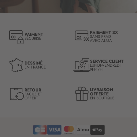
c
r
i
p
t
PAIEMENT 3X
PAIMENT
i
SANS FRAIS
SÉCURISÉ
AVEC ALMA
o
n
à
n
SERVICE CLIENT
DESSINÉ
LUNDI-VENDREDI
o
EN FRANCE
9H-17H
t
r
e
LIVRAISON
RETOUR
l
OFFERTE
FACILE ET
OFFERT
EN BOUTIQUE
e
t
t
r
e
d