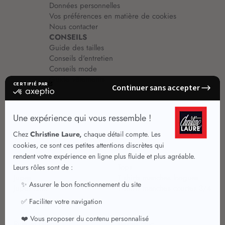
Données personnelles
Vos préférences en matière de cookies
Nous contacter
CONSEILS
Guide des tailles
Conseils d'entretien
Conseils mode
Guide vêtements
Vêtements pour femmes
Jupes été
Vêtements de qualité
Chemisiers
Robes
Tops
Jupes
T shirts manches longues
Jupes chic
T shirts manches courtes 3/4
Pulls et Gilets
Vestes chic