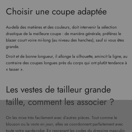
Choisir une coupe adaptée
Au-delà des matières et des couleurs, doit intervenir la sélection
drastique de la meilleure coupe : de manière générale, préférez le
blazer court voire mi-long (au niveau des hanches), sauf si vous êtes
grande.
Droit et de bonne longueur, il allonge la silhouette, amincit la ligne, au
contraire des coupes longues près du corps qui ont plutôt tendance à
« tasser ».
Les vestes de tailleur grande
taille, comment les associer ?
On les mixe très facilement avec d’autres pièces. Tout comme le
blouson ou la
veste en jean
, elles se coordonnent parfaitement avec
toute votre garde-robe. En reprenant les codes du dressing masculin,