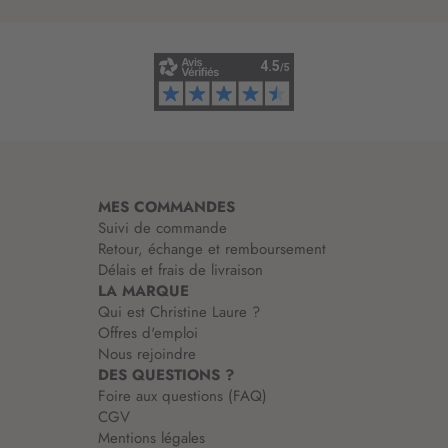
’
i
n
f
o
r
m
a
t
i
MES COMMANDES
o
Suivi de commande
n
Retour, échange et remboursement
:
Délais et frais de livraison
LA MARQUE
Qui est Christine Laure ?
Offres d'emploi
Nous rejoindre
DES QUESTIONS ?
Foire aux questions (FAQ)
CGV
Mentions légales