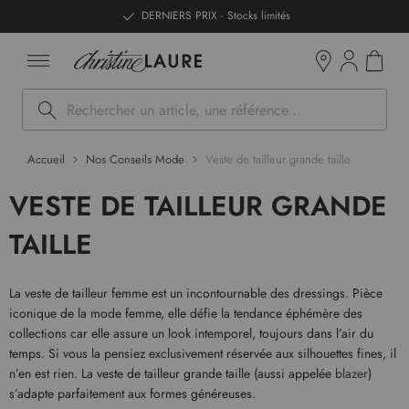
ntenu
DERNIERS PRIX - Stocks limités
Mon pan
Boutiques
Rechercher
Accueil
Nos Conseils Mode
Veste de tailleur grande taille
VESTE DE TAILLEUR GRANDE
TAILLE
La veste de tailleur femme est un incontournable des dressings. Pièce
iconique de la mode femme, elle défie la tendance éphémère des
collections car elle assure un look intemporel, toujours dans l’air du
temps. Si vous la pensiez exclusivement réservée aux silhouettes fines, il
n’en est rien. La veste de tailleur grande taille (aussi appelée
blazer
)
s’adapte parfaitement aux formes généreuses.