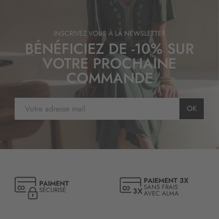
INSCRIVEZ-VOUS À LA NEWSLETTER
BÉNÉFICIEZ DE -10% SUR
VOTRE PROCHAINE
COMMANDE
I
OK
n
s
c
r
i
p
t
PAIEMENT 3X
PAIMENT
i
SANS FRAIS
SÉCURISÉ
AVEC ALMA
o
n
à