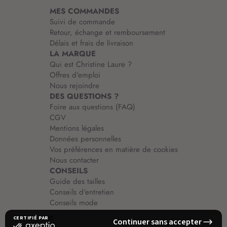
i
MES COMMANDES
o
Suivi de commande
n
Retour, échange et remboursement
:
Délais et frais de livraison
LA MARQUE
Qui est Christine Laure ?
Offres d'emploi
Nous rejoindre
DES QUESTIONS ?
Foire aux questions (FAQ)
CGV
Mentions légales
Données personnelles
Vos préférences en matière de cookies
Nous contacter
CONSEILS
Guide des tailles
Conseils d'entretien
Conseils mode
Guide vêtements