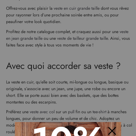
Offrez-vous avec plaisir la
veste en cuir grande taille
dont vous rêvez
pour rayonner lors d’une prochaine soirée entre amis, ou pour
peaufiner votre look quotidien.
Profitez de notre catalogue complet, et craquez aussi pour une
veste
en jean grande taille
ou une
veste de tailleur grande taille
. Ainsi, vous
faites face avec style à tous vos moments de vie !
Avec quoi accorder sa veste ?
La veste en cuir, qu’elle soit courte, mi-longue ou longue, basique ou
originale, s’associe avec un jean, une jupe, une robe ou encore un
short. Elle se porte aussi bien avec des baskets, que des bottes
montantes ou des escarpins.
Préférez une
veste avec col
sur un
pull
fin ou un
tee-shirt
à manches
longues, pour donner un peu de volume et de chic. Adoptez un
modèle sans col pour mettre en valeur vos chemises ou vos pulls à col
roulé.