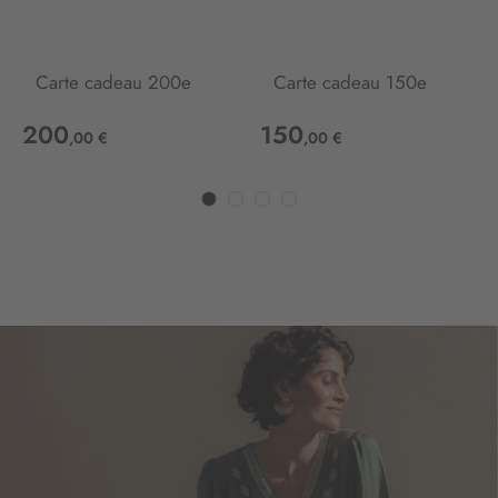
o
n
:
Carte cadeau 200e
Carte cadeau 150e
200
150
,00 €
,00 €