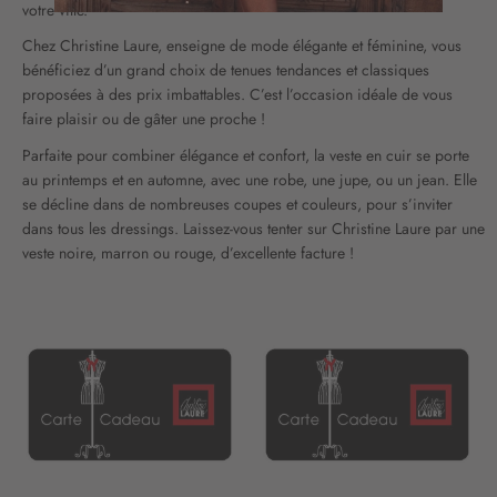
n
votre ville.
o
Chez Christine Laure, enseigne de mode élégante et féminine, vous
t
bénéficiez d’un grand choix de tenues tendances et classiques
r
proposées à des prix imbattables. C’est l’occasion idéale de vous
e
faire plaisir ou de gâter une proche !
l
e
Parfaite pour combiner élégance et confort, la veste en cuir se porte
t
au printemps et en automne, avec une robe, une jupe, ou un jean. Elle
t
se décline dans de nombreuses coupes et couleurs, pour s’inviter
r
dans tous les dressings. Laissez-vous tenter sur Christine Laure par une
e
veste noire, marron ou rouge, d’excellente facture !
d
’
i
n
f
o
r
m
a
t
i