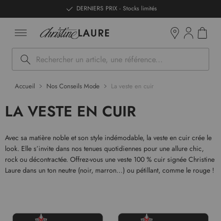
ntenu
DERNIERS PRIX - Stocks limités
Mon pan
Boutiques
Rechercher
Accueil
Nos Conseils Mode
La veste en cuir
LA VESTE EN CUIR
Avec sa matière noble et son style indémodable, la veste en cuir crée le
look. Elle s’invite dans nos tenues quotidiennes pour une allure chic,
rock ou décontractée. Offrez-vous une veste 100 % cuir signée Christine
Laure dans un ton neutre (noir, marron…) ou pétillant, comme le rouge !