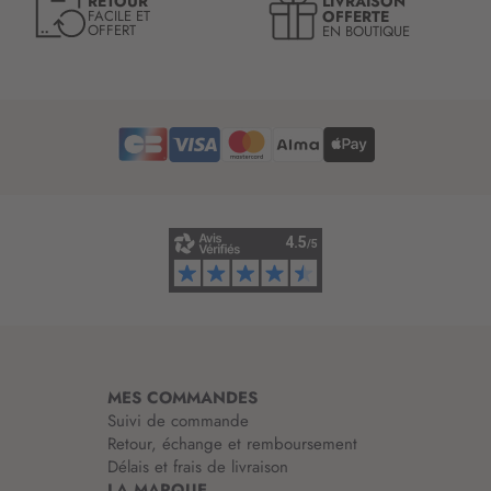
LIVRAISON
RETOUR
l
OFFERTE
FACILE ET
OFFERT
EN BOUTIQUE
e
t
t
r
e
d
’
i
n
f
o
r
m
a
t
i
MES COMMANDES
o
Suivi de commande
n
Retour, échange et remboursement
:
Délais et frais de livraison
LA MARQUE