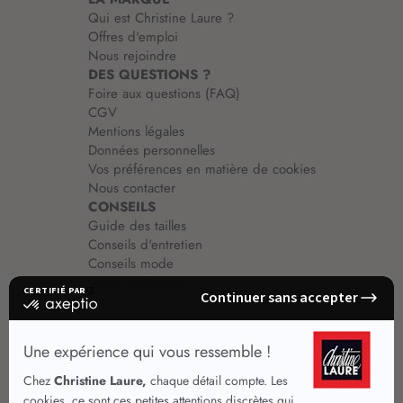
Qui est Christine Laure ?
Offres d'emploi
Nous rejoindre
DES QUESTIONS ?
Foire aux questions (FAQ)
CGV
Mentions légales
Données personnelles
Vos préférences en matière de cookies
Nous contacter
CONSEILS
Guide des tailles
Conseils d'entretien
Conseils mode
Guide vêtements
Vêtements pour femmes
Jupes été