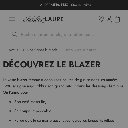
ntenu
DERNIERS PRIX - Stocks limités
Mon pan
Boutiques
Rechercher
Accueil
Nos Conseils Mode
Découvrez le blazer
DÉCOUVREZ LE BLAZER
La veste blazer femme a connu ses heures de gloire dans les années
1980 et signe aujourd'hui son grand retour dans les dressings féminins.
On l'aime pour :
Son côté masculin,
Sa coupe impeccable
Parce qu'elle se marie aussi avec toutes les tenues habillées.