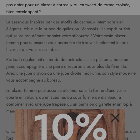
pas opter pour un blazer à carreaux ou en tweed de forme croisée,
bien enveloppant ?
Laissez-vous inspirer par des motifs de carreaux intemporels et
élégants, tels que le prince de galles ou l'écossais. Un esprit british
qui saura assurément booster votre silhouette ! Votre veste blazer
femme pourra ensuite vous permettre de trouver facilement le look
hivernal qui vous ressemble.
Portez-la également en mode décontracté sur un
pull
en laine et un
jean, accompagné d'une paire d'escarpins pour plus de féminité.
Avec une jupe crayon ou une jupe droite midi unie, son style moderne
vous accompagne au bureau.
Le blazer femme peut aussi se décliner sous la forme d'une veste
courte en velours ou en suédine, ou sous forme de
manteau
, à
10%
combiner avec une jupe trapèze ou un
pantalon
cigarette et un top à
manches longues.
Fermer
Chaque saison, Christine Laure revisite avec style toutes les pièces qui
font l'essence de la mode femme. Pour trouver votre blazer femme