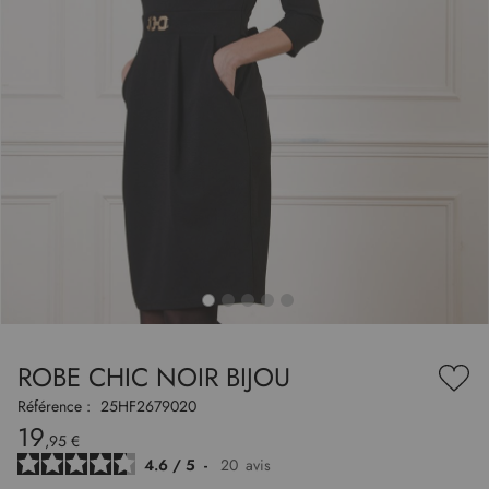
to
nning
e
ROBE CHIC NOIR BIJOU
es
Ajou
ry
à
Référence :
25HF2679020
ma
19
liste
,95 €
d’en
4.6
/
5
-
20
avis