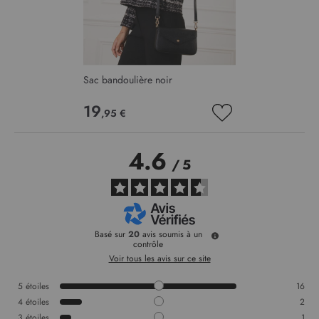
Sac bandoulière noir
19
,95 €
AJOUTER
À
MA
4.6
LISTE
/
5
D’ENVIE
Basé sur
20
avis soumis à un
contrôle
Voir tous les avis sur ce site
5
étoiles
16
4
étoiles
2
3
étoiles
1