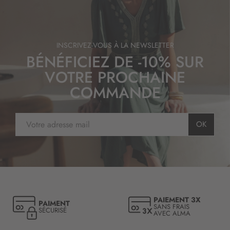
INSCRIVEZ-VOUS À LA NEWSLETTER
BÉNÉFICIEZ DE -10% SUR
VOTRE PROCHAINE
COMMANDE
I
OK
n
s
c
r
i
p
t
PAIEMENT 3X
PAIMENT
i
SANS FRAIS
SÉCURISÉ
AVEC ALMA
o
n