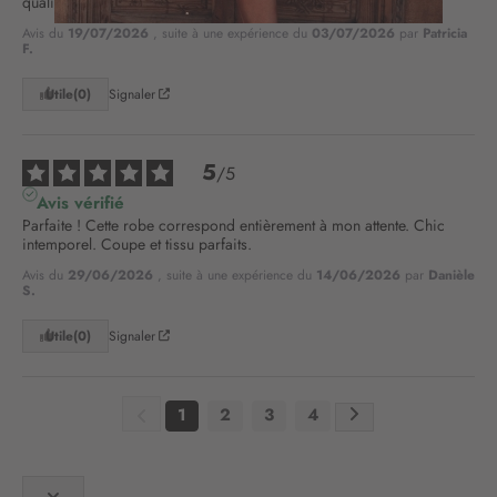
qualité prix. Très chic et confortable.
n
Avis du
19/07/2026
, suite à une expérience du
03/07/2026
par
Patricia
o
F.
t
r
Utile
(0)
Signaler
e
l
e
5
/
5
t
t
Avis vérifié
r
Parfaite ! Cette robe correspond entièrement à mon attente. Chic 
intemporel. Coupe et tissu parfaits.
e
d
Avis du
29/06/2026
, suite à une expérience du
14/06/2026
par
Danièle
S.
’
i
Utile
(0)
Signaler
n
f
o
r
1
2
3
4
m
a
t