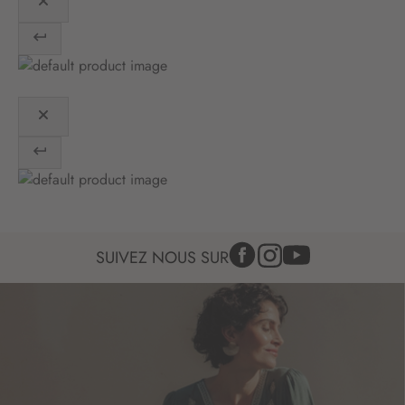
i
o
n
:
SUIVEZ NOUS SUR