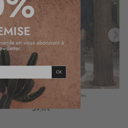
0%
EMISE
mande en vous abonnant à
ewsletter
OK
Pantalon large motif bleu
59
,99 €