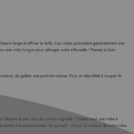
 bassin large et affiner la taille. Ces robes possèdent généralement une
) ou une
robe longue
pour allonger votre silhouette ! Pensez à bien
inverse, de galber une poitrine menue. Pour un décolleté à couper le
me ! Besoin d’une
robe de soirée
originale ? Optez pour une robe à
à porter et à accessoiriser. Un conseil :
choisir la couleur
de votre robe