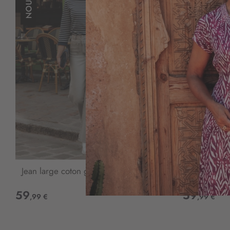
Jean large coton gris
Jean large
59
59
,99 €
,99 €