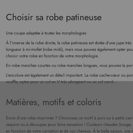
Choisir sa robe patineuse
Une coupe adaptée à toutes les morphologies
À l’inverse de la robe droite, la robe patineuse est dotée d’une jupe trè
longueur à mi-mollet (robe midi), mais vous pouvez également opter pou
choisir votre robe en fonction de votre morphologie.
En robe manches courtes ou robe manches longues, vous pouvez la port
L’encolure est également un détail important. La robe cache-cœur ou por
souffle, optez pour un col en V très plongeant ou un col carré…
Matières, motifs et coloris
Envie d’une robe imprimée ? Choisissez un motif à pois ou à petits car
sequins ou à découpes pour faire sensation ! Couleurs chaudes (rouge, ora
en fonction de votre carnation et de vos cheveux. À la belle saison, une