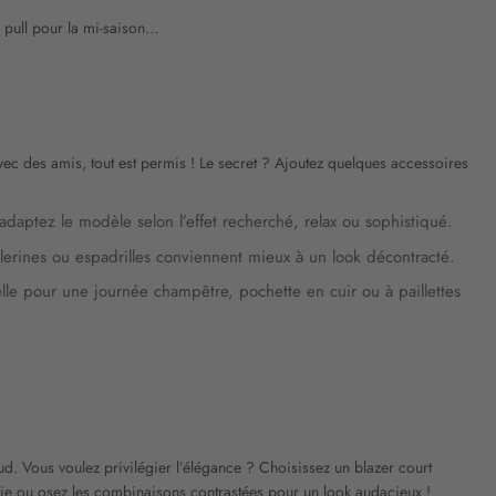
be pull pour la mi-saison…
ec des amis, tout est permis ! Le secret ? Ajoutez quelques accessoires
 adaptez le modèle selon l’effet recherché, relax ou sophistiqué.
llerines ou espadrilles conviennent mieux à un look décontracté.
elle pour une journée champêtre, pochette en cuir ou à paillettes
d. Vous voulez privilégier l’élégance ? Choisissez un blazer court
sortie ou osez les combinaisons contrastées pour un look audacieux !