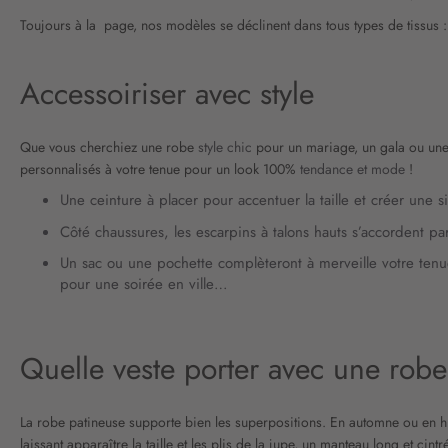
Toujours à la page, nos modèles se déclinent dans tous types de tissus :
Accessoiriser avec style
Que vous cherchiez une robe
style chic
pour un mariage, un gala ou un
personnalisés à votre tenue pour un look 100%
tendance et mode
!
Une ceinture à placer pour accentuer la taille et créer une s
Côté chaussures, les escarpins à talons hauts s’accordent pa
Un sac ou une pochette complèteront à merveille votre tenue
pour une soirée en ville…
Quelle veste porter avec une robe
La robe patineuse supporte bien les superpositions. En automne ou en hiv
laissant apparaître la taille et les plis de la jupe, un manteau long et 