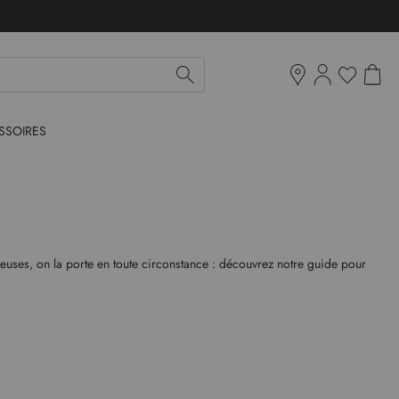
Mon pan
Ma liste d'env
Boutiques
SSOIRES
ulpeuses, on la porte en toute circonstance : découvrez notre guide pour