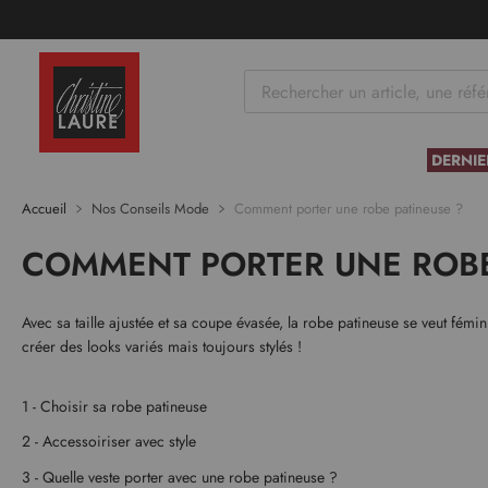
tenu
DERNIE
Accueil
Nos Conseils Mode
Comment porter une robe patineuse ?
COMMENT PORTER UNE ROBE
Avec sa taille ajustée et sa coupe évasée, la robe patineuse se veut fémin
créer des looks variés mais toujours stylés !
1 - Choisir sa robe patineuse
2 - Accessoiriser avec style
3 - Quelle veste porter avec une robe patineuse ?