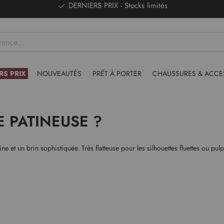
DERNIERS PRIX - Stocks limités
RS PRIX
NOUVEAUTÉS
PRÊT À PORTER
CHAUSSURES & ACCE
 PATINEUSE ?
ine et un brin sophistiquée. Très flatteuse pour les silhouettes fluettes ou p