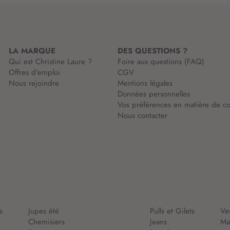
t
i
o
n
LA MARQUE
DES QUESTIONS ?
:
Qui est Christine Laure ?
Foire aux questions (FAQ)
Offres d'emploi
CGV
Nous rejoindre
Mentions légales
Données personnelles
Vos préférences en matière de co
Nous contacter
s
Jupes été
Pulls et Gilets
Ve
Chemisiers
Jeans
Ma