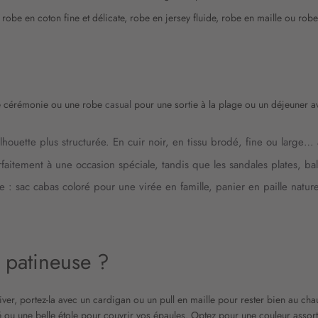
 robe en coton fine et délicate, robe en jersey fluide, robe en maille ou ro
e cérémonie ou une robe
casual
pour une sortie à la plage ou un déjeuner av
ilhouette plus structurée. En cuir noir, en tissu brodé, fine ou large…
rfaitement à une occasion spéciale, tandis que les sandales plates, ba
 : sac cabas coloré pour une virée en famille, panier en paille natur
 patineuse ?
er, portez-la avec un cardigan ou un pull en maille pour rester bien au chau
cintré ou une belle étole pour couvrir vos épaules. Optez pour une couleur as