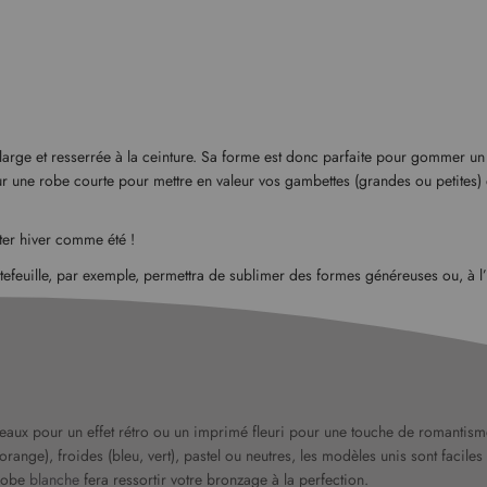
s large et resserrée à la ceinture. Sa forme est donc parfaite pour gommer un
r une robe courte pour mettre en valeur vos gambettes (grandes ou petites
er hiver comme été !
tefeuille, par exemple, permettra de sublimer des formes généreuses ou, à l’
reaux pour un effet rétro ou un imprimé fleuri pour une touche de romantis
nge), froides (bleu, vert), pastel ou neutres, les modèles unis sont faciles 
 robe
blanche
fera ressortir votre bronzage à la perfection.