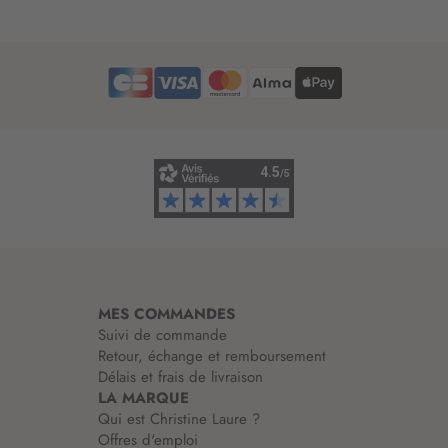
t
t
r
e
d
’
i
n
f
o
r
m
a
t
i
MES COMMANDES
o
Suivi de commande
n
Retour, échange et remboursement
:
Délais et frais de livraison
LA MARQUE
Qui est Christine Laure ?
Offres d'emploi