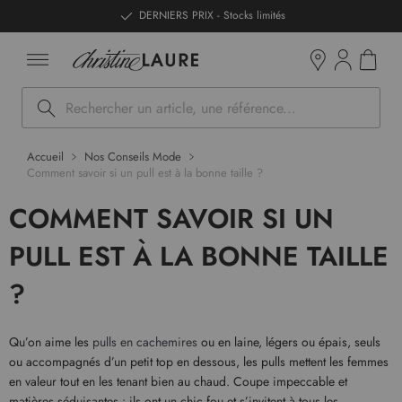
ntenu
DERNIERS PRIX - Stocks limités
Mon pan
Boutiques
Rechercher
Accueil
Nos Conseils Mode
Comment savoir si un pull est à la bonne taille ?
COMMENT SAVOIR SI UN
PULL EST À LA BONNE TAILLE
?
Qu’on aime les
pulls en cachemires
ou en laine, légers ou épais, seuls
ou accompagnés d’un petit top en dessous, les pulls mettent les femmes
en valeur tout en les tenant bien au chaud. Coupe impeccable et
matières séduisantes : ils ont un chic fou et s’invitent à tous les