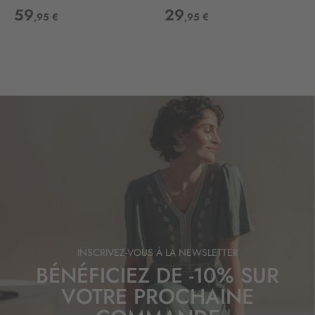
59
29
f
,95 €
,95 €
o
r
m
a
t
i
o
n
:
INSCRIVEZ-VOUS À LA NEWSLETTER
BÉNÉFICIEZ DE -10% SUR
VOTRE PROCHAINE