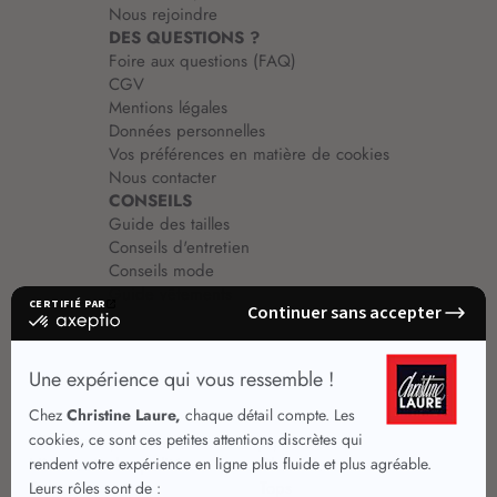
Nous rejoindre
DES QUESTIONS ?
Foire aux questions (FAQ)
CGV
Mentions légales
Données personnelles
Vos préférences en matière de cookies
Nous contacter
CONSEILS
Guide des tailles
Conseils d'entretien
Conseils mode
Guide vêtements
Vêtements pour femmes
Jupes été
Vêtements de qualité
Chemisiers
Robes
Tops