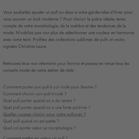
e
l
Vous souhaitez ajouter un pull ou deux à votre garde-robe d’hiver pour
e
vous assurer un look moderne ? Pour choisir la pièce idéale, tenez
t
compte de votre morphologie, de la matière et des tendances de la
t
mode. N’oubliez pas non plus de sélectionner une couleur en harmonie
r
avec votre teint. Profitez des collections sublimes de
pulls et vestes
e
signées Christine Laure.
d
’
Retrouvez tous nos
vêtements pour femme
et passez en revue tous les
i
conseils mode de notre atelier de style :
n
f
o
Comment porter son pull à col roulé pour femme ?
r
Comment choisir son pull tricoté ?
m
Quel pull porter quand on a du ventre ?
a
Quel pull porter quand on a une forte poitrine ?
t
Quelles coupes choisir pour votre pull-over ?
i
Quel pull quand on est petite ?
o
Quel col porter selon sa morphologie ?
n
:
Comment mettre en valeur un pull ?