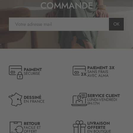
COMMANDE
I
OK
n
s
c
r
i
p
t
PAIEMENT 3X
PAIMENT
i
SANS FRAIS
SÉCURISÉ
AVEC ALMA
o
n
à
n
SERVICE CLIENT
DESSINÉ
LUNDI-VENDREDI
o
EN FRANCE
9H-17H
t
r
e
LIVRAISON
RETOUR
l
OFFERTE
FACILE ET
OFFERT
EN BOUTIQUE
e