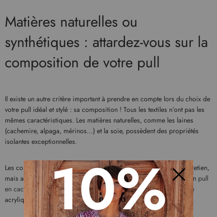
Matières naturelles ou
synthétiques : attardez-vous sur la
composition de votre pull
Il existe un autre critère important à prendre en compte lors du choix de
votre pull idéal et stylé : sa composition ! Tous les textiles n’ont pas les
mêmes caractéristiques. Les matières naturelles, comme les laines
(cachemire, alpaga, mérinos…) et la soie, possèdent des propriétés
isolantes exceptionnelles.
10%
Les compositions synthétiques sont quant à elles plus faciles d’entretien,
mais aussi moins respirantes. A vous de choisir ! Craquez pour un
pull
en cachemire femme de qualité
ou pour un
pull d’hiver
en matière
Fermer
acrylique.