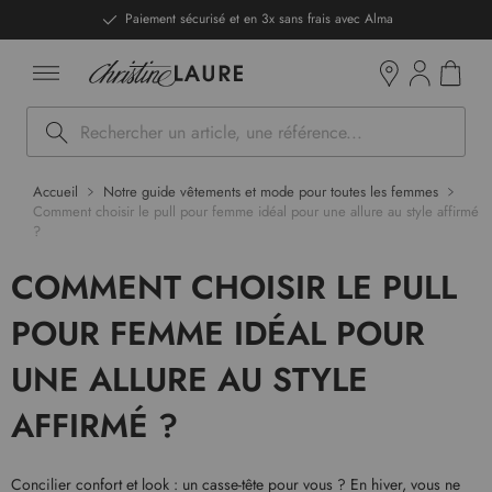
ntenu
Paiement sécurisé et en 3x sans frais avec Alma
Mon pan
Boutiques
Rechercher
Accueil
Notre guide vêtements et mode pour toutes les femmes
Comment choisir le pull pour femme idéal pour une allure au style affirmé
?
COMMENT CHOISIR LE PULL
POUR FEMME IDÉAL POUR
UNE ALLURE AU STYLE
AFFIRMÉ ?
Concilier confort et look : un casse-tête pour vous ? En hiver, vous ne