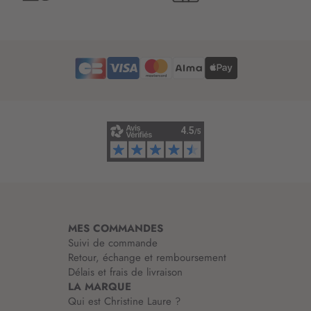
t
t
r
e
d
’
i
n
f
o
r
m
a
t
i
MES COMMANDES
o
Suivi de commande
n
Retour, échange et remboursement
:
Délais et frais de livraison
LA MARQUE
Qui est Christine Laure ?