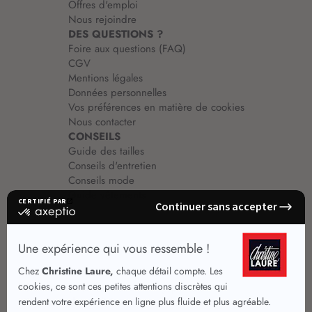
Offres d'emploi
Nous rejoindre
DES QUESTIONS ?
Foire aux questions (FAQ)
CGV
Mentions légales
Données personnelles
Vos préférences en matière de cookies
Nous contacter
CONSEILS
Guide des tailles
Conseils d'entretien
Conseils mode
Guide vêtements
Vêtements pour femmes
Jupes été
Vêtements de qualité
Chemisiers