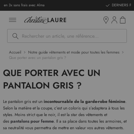
ntenu
DERNIERS PRIX - Stocks limités
Mon pan
Boutiques
Rechercher
Accueil
Notre guide vêtements et mode pour toutes les femmes
Que porter avec un pantalon gris ?
QUE PORTER AVEC UN
PANTALON GRIS ?
Le pantalon gris est un
incontournable de la garde-robe féminine
.
Selon la matière et la coupe, c’est un coloris qui s’adaptera à tous les
styles. Moins strict que le noir, il est la star des vêtements et
des
pantalons pour femme
. Il a sa place dans toutes les armoires, et
sa neutralité vous permettra de mettre en valeur vos autres vêtements.