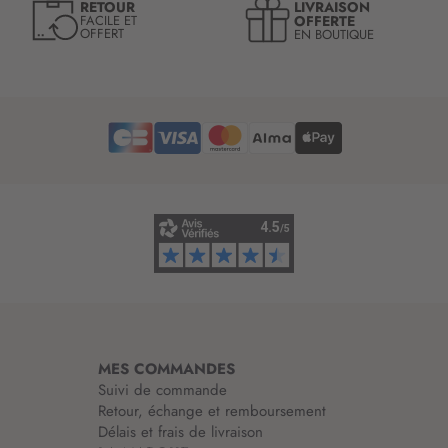
LIVRAISON
RETOUR
:
l
OFFERTE
FACILE ET
OFFERT
EN BOUTIQUE
e
t
t
r
e
d
’
i
n
f
o
r
m
a
t
i
MES COMMANDES
o
Suivi de commande
n
Retour, échange et remboursement
:
Délais et frais de livraison