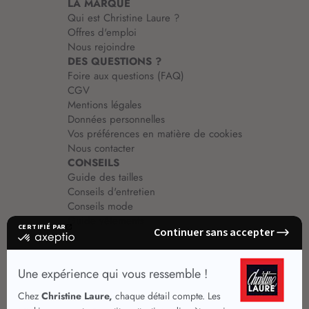
LA MARQUE
Qui est Christine Laure ?
Offres d'emploi
Nous rejoindre
DES QUESTIONS ?
Foire aux questions (FAQ)
CGV
Mentions légales
Données personnelles
Vos préférences en matière de cookies
Nous contacter
CONSEILS
Guide des tailles
Conseils d'entretien
Conseils mode
Guide vêtements