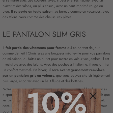
et se marie avec des couleurs vives. Il peut être très habillé, avec un
blazer et des talons, ou plus casual, avec un haut imprimé rouge ou
bleu.
Il se porte en toute saison
, au bureau comme en vacances, avec
des talons hauts comme des chaussures plates.
LE PANTALON SLIM GRIS
Il fait partie des vêtements pour femme
qui se portent de jour
comme de nuit ! Choisissez une longueur mi-cheville pour vos pantalons
de mi-saison, ou faites un ourlet pour mettre en valeur vos jambes. Il est
irrésistible avec des talons. Avec des poches à l’italienne, il vous offrira
un confort maximal
. En hiver, il sera avantageusement remplacé
par un pantalon gris en velours
, que vous pouvez choisir légèrement
plus large, et porter avec un haut fluide et des bottines.
10%
Notre site vous permet de voir en un coup d’œil les soldes, les pièces
disponibles et les nouveautés femme. Triez les résultats pour ne voir que
les pantalons du coloris qui vous intéresse. Pour faciliter votre achat,
Fermer
consultez le guide des tailles, ou
venez nous voir en boutique
. Vous
pourrez y découvrir nos nombreux modèles de vêtements et de