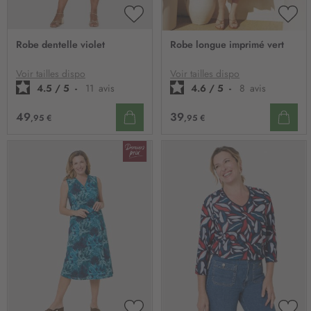
AJOUTER
AJO
À
À
Robe dentelle violet
Robe longue imprimé vert
MA
MA
LISTE
LIST
D’ENVIE
D’E
Voir tailles dispo
Voir tailles dispo
4.5
/
5
-
11
avis
4.6
/
5
-
8
avis
49
39
,95 €
,95 €