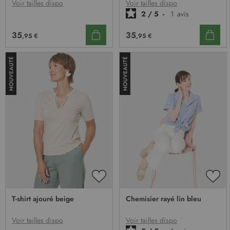
D’ENVIE
D’E
Voir tailles dispo
Voir tailles dispo
2
/
5
-
1
avis
35
35
,95 €
,95 €
AJOUTER
AJO
À
À
T-shirt ajouré beige
Chemisier rayé lin bleu
MA
MA
LISTE
LIST
D’ENVIE
D’E
Voir tailles dispo
Voir tailles dispo