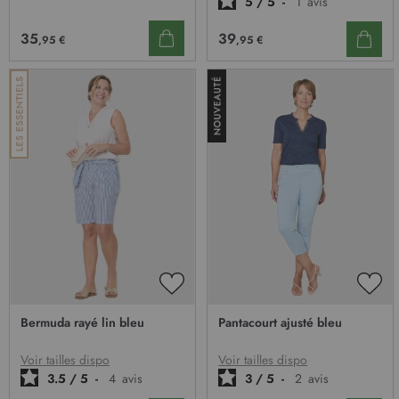
5
/
5
-
1
avis
35
39
,95 €
,95 €
AJOUTER
AJO
À
À
Bermuda rayé lin bleu
Pantacourt ajusté bleu
MA
MA
LISTE
LIST
D’ENVIE
D’E
Voir tailles dispo
Voir tailles dispo
3.5
/
5
-
4
avis
3
/
5
-
2
avis