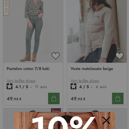
AJOUTER
AJO
À
À
Pantalon coton 7/8 kaki
Veste matelassée beige
MA
MA
LISTE
LIST
D’ENVIE
D’E
Voir tailles dispo
Voir tailles dispo
4.1
/
5
-
11
avis
4
/
5
-
4
avis
49
49
,95 €
,95 €