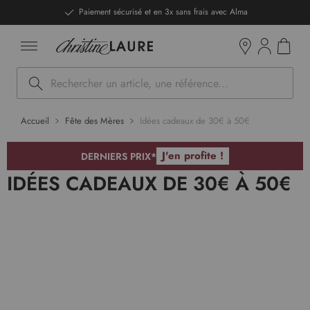
ntenu
DERNIERS PRIX - Stocks limités
Mon pan
Boutiques
Rechercher
Accueil
Fête des Mères
Idées cadeaux de 30€ à 50€
J'en profite !
DERNIERS PRIX*
IDÉES CADEAUX DE 30€ À 50€