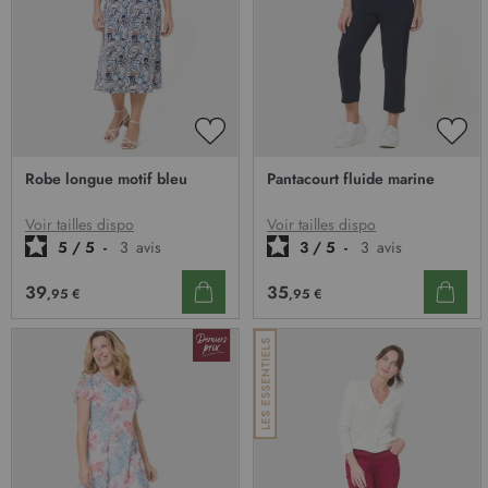
o
n
:
AJOUTER
AJO
À
À
Robe longue motif bleu
Pantacourt fluide marine
MA
MA
LISTE
LIST
D’ENVIE
D’E
Voir tailles dispo
Voir tailles dispo
5
/
5
-
3
avis
3
/
5
-
3
avis
39
35
,95 €
,95 €