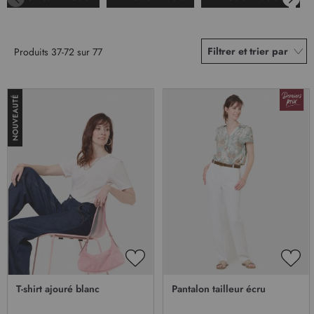
Filtrer et trier par
Produits
37
-
72
sur
77
AJOUTER
AJO
À
À
T-shirt ajouré blanc
Pantalon tailleur écru
MA
MA
LISTE
LIST