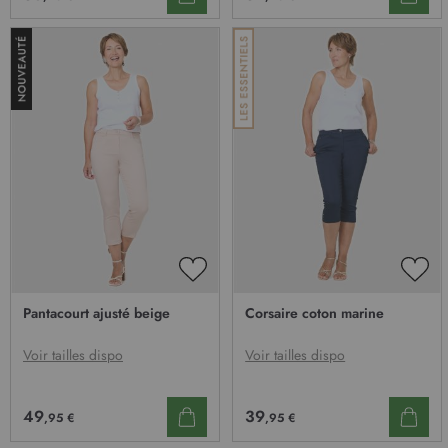
AJOUTER
AJO
À
À
Pantacourt ajusté beige
Corsaire coton marine
MA
MA
LISTE
LIST
D’ENVIE
D’E
Voir tailles dispo
Voir tailles dispo
49
39
,95 €
,95 €