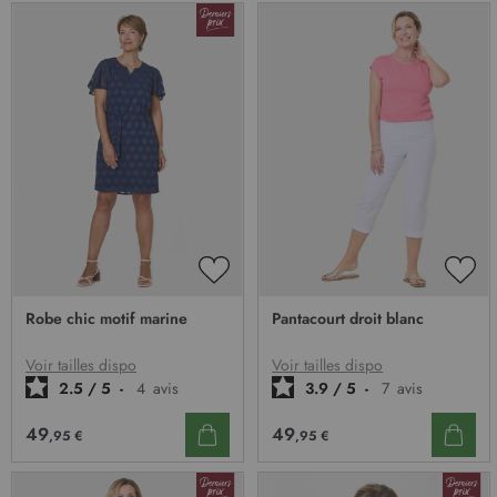
AJOUTER
AJO
À
À
Robe chic motif marine
Pantacourt droit blanc
MA
MA
LISTE
LIST
D’ENVIE
D’E
Voir tailles dispo
Voir tailles dispo
2.5
/
5
-
4
avis
3.9
/
5
-
7
avis
49
49
,95 €
,95 €