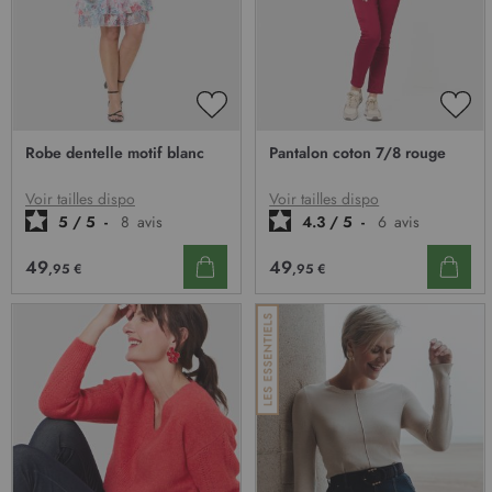
AJOUTER
AJO
À
À
Robe dentelle motif blanc
Pantalon coton 7/8 rouge
MA
MA
LISTE
LIST
D’ENVIE
D’E
Voir tailles dispo
Voir tailles dispo
5
/
5
-
8
avis
4.3
/
5
-
6
avis
49
49
,95 €
,95 €