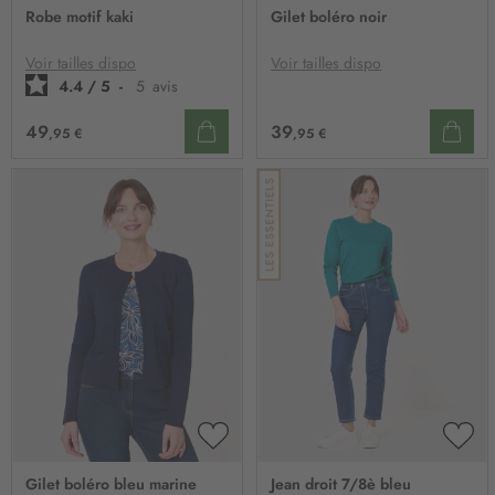
À
À
Robe motif kaki
Gilet boléro noir
MA
MA
LISTE
LIST
D’ENVIE
D’E
Voir tailles dispo
Voir tailles dispo
4.4
/
5
-
5
avis
39
49
,95 €
,95 €
AJOUTER
AJO
À
À
Gilet boléro bleu marine
Jean droit 7/8è bleu
MA
MA