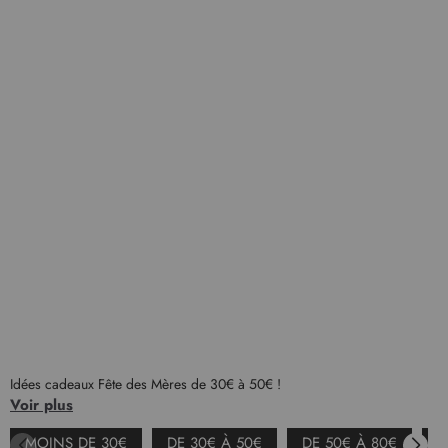
Idées cadeaux Fête des Mères de 30€ à 50€ !
Voir plus
MOINS DE 30€
DE 30€ À 50€
DE 50€ À 80€
À