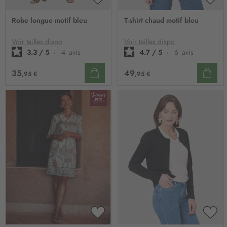
AJOUTER
AJO
À
À
Robe longue motif bleu
T-shirt chaud motif bleu
MA
MA
LISTE
LIST
D’ENVIE
D’E
Voir tailles dispo
Voir tailles dispo
3.3
/
5
-
4
avis
4.7
/
5
-
6
avis
35
49
,95 €
,95 €
AJOUTER
AJO