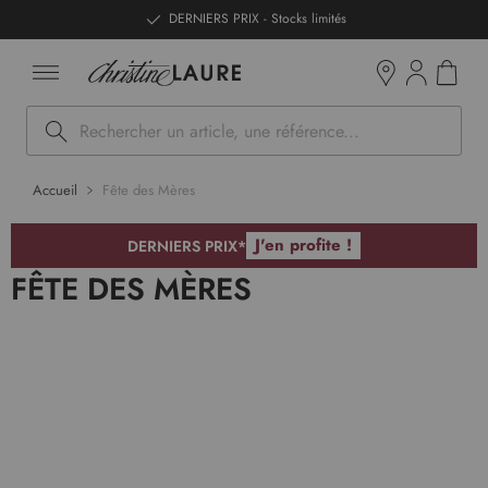
ntenu
DERNIERS PRIX - Stocks limités
Mon pan
Boutiques
Rechercher
Accueil
Fête des Mères
J'en profite !
DERNIERS PRIX*
FÊTE DES MÈRES