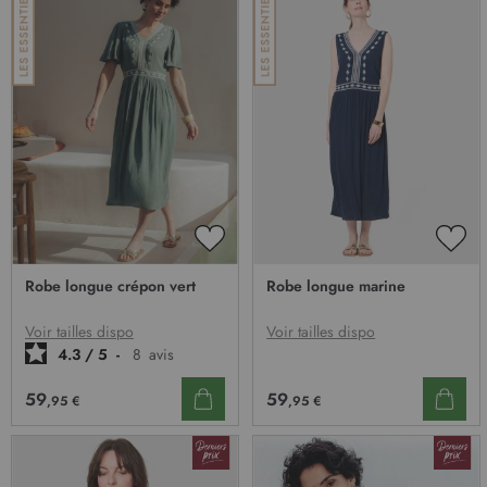
AJOUTER
AJO
À
À
Robe longue crépon vert
Robe longue marine
MA
MA
LISTE
LIST
D’ENVIE
D’E
Voir tailles dispo
Voir tailles dispo
4.3
/
5
-
8
avis
59
59
,95 €
,95 €