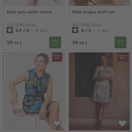
AJOUTER
AJO
À
À
Robe polo maille marine
Robe longue motif noir
MA
MA
LISTE
LIST
D’ENVIE
D’E
Voir tailles dispo
Voir tailles dispo
3.9
/
5
-
8
avis
4
/
5
-
7
avis
29
39
,95 €
,95 €
AJOUTER
AJO