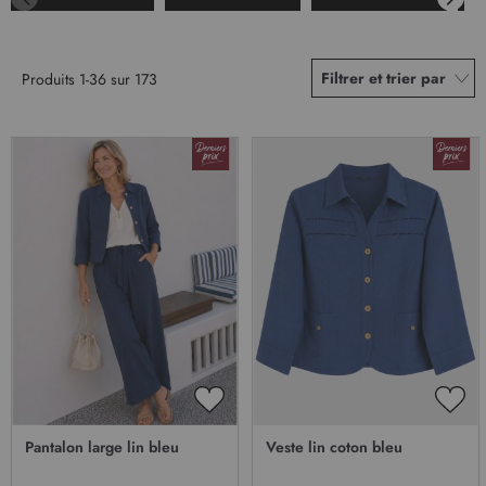
Filtrer et trier par
Produits
1
-
36
sur
173
AJOUTER
AJO
À
À
Pantalon large lin bleu
Veste lin coton bleu
MA
MA
LISTE
LIST