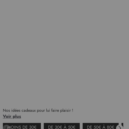
Nos idées cadeaux pour lui faire plaisir !
Voir plus
MOINS DE 30€
DE 30€ À 50€
DE 50€ À 80€
À