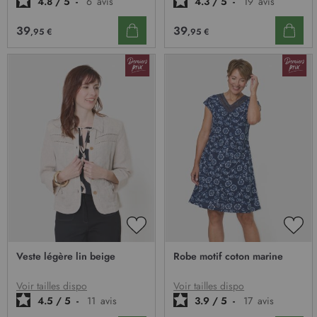
4.8
/
5
-
6
avis
4.3
/
5
-
19
avis
39
39
,95 €
,95 €
AJOUTER
AJO
À
À
Veste légère lin beige
Robe motif coton marine
MA
MA
LISTE
LIST
D’ENVIE
D’E
Voir tailles dispo
Voir tailles dispo
4.5
/
5
-
11
avis
3.9
/
5
-
17
avis