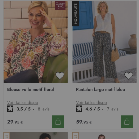
AJOUTER
AJO
À
À
Blouse voile motif floral
Pantalon large motif bleu
MA
MA
LISTE
LIST
D’ENVIE
D’E
Voir tailles dispo
Voir tailles dispo
3.5
/
5
-
8
avis
4.6
/
5
-
7
avis
29
59
,95 €
,95 €