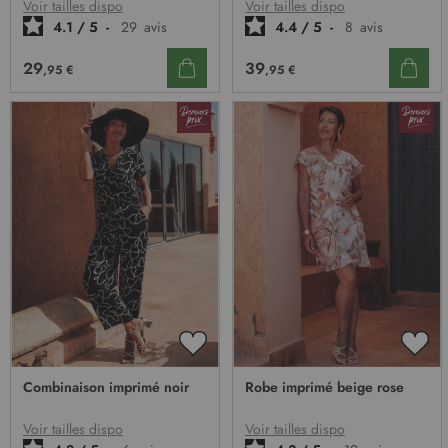
D’ENVIE
D’E
Voir tailles dispo
Voir tailles dispo
4.1
/
5
-
29
avis
4.4
/
5
-
8
avis
29
39
,95 €
,95 €
AJOUTER
AJO
À
À
Combinaison imprimé noir
Robe imprimé beige rose
MA
MA
LISTE
LIST
D’ENVIE
D’E
Voir tailles dispo
Voir tailles dispo