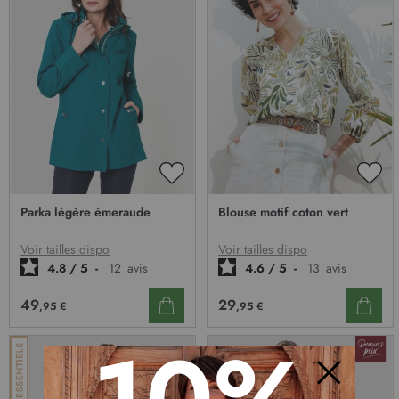
AJOUTER
AJO
À
À
Parka légère émeraude
Blouse motif coton vert
MA
MA
LISTE
LIST
D’ENVIE
D’E
Voir tailles dispo
Voir tailles dispo
4.8
/
5
-
12
avis
4.6
/
5
-
13
avis
49
29
,95 €
,95 €