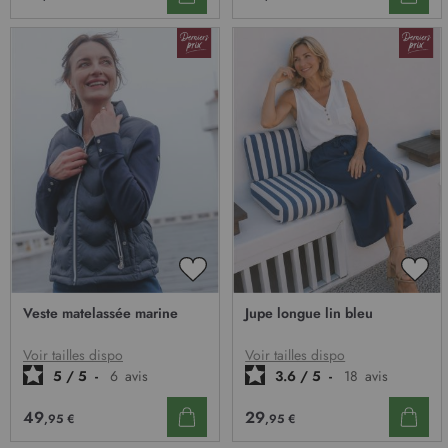
AJOUTER
AJO
À
À
Veste matelassée marine
Jupe longue lin bleu
MA
MA
LISTE
LIST
D’ENVIE
D’E
Voir tailles dispo
Voir tailles dispo
5
/
5
-
6
avis
3.6
/
5
-
18
avis
49
29
,95 €
,95 €