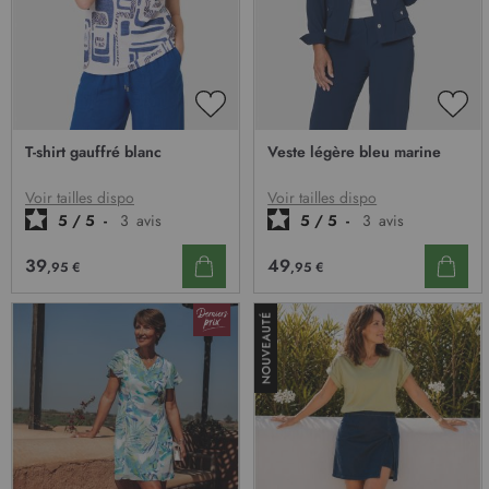
AJOUTER
AJO
À
À
T-shirt gauffré blanc
Veste légère bleu marine
MA
MA
LISTE
LIST
D’ENVIE
D’E
Voir tailles dispo
Voir tailles dispo
5
/
5
-
3
avis
5
/
5
-
3
avis
39
49
,95 €
,95 €