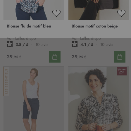
AJOUTER
AJO
À
À
Blouse fluide motif bleu
Blouse motif coton beige
MA
MA
LISTE
LIST
D’ENVIE
D’E
Voir tailles dispo
Voir tailles dispo
3.8
/
5
-
10
avis
4.1
/
5
-
10
avis
29
29
,95 €
,95 €