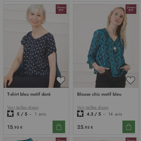
AJOUTER
AJO
À
À
T-shirt bleu motif doré
Blouse chic motif bleu
MA
MA
LISTE
LIST
D’ENVIE
D’E
Voir tailles dispo
Voir tailles dispo
5
/
5
-
1
avis
4.3
/
5
-
14
avis
15
25
,95 €
,95 €