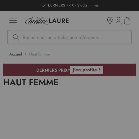
ntenu
DERNIERS PRIX - Stocks limités
Mon pan
Boutiques
Rechercher
Accueil
Haut femme
J'en profite !
DERNIERS PRIX*
HAUT FEMME