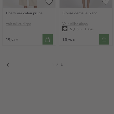
AJOUTER
AJO
À
À
Chemisier coton prune
Blouse dentelle blanc
MA
MA
LISTE
LIST
D’ENVIE
D’E
Voir tailles dispo
Voir tailles dispo
5
/
5
-
1
avis
19
15
,95 €
,95 €
Page
Précédent
Page
Page
Page
Vous
1
2
3
lisez
actuellement
la
page