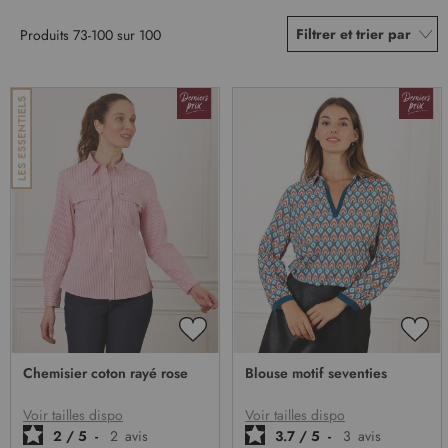
Filtrer et trier par
Produits
73
-
100
sur
100
AJOUTER
AJO
À
À
Chemisier coton rayé rose
Blouse motif seventies
MA
MA
LISTE
LIST
D’ENVIE
D’E
Voir tailles dispo
Voir tailles dispo
2
/
5
-
2
avis
3.7
/
5
-
3
avis