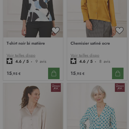
AJOUTER
AJO
À
À
T-shirt noir bi matière
Chemisier satiné ocre
MA
MA
LISTE
LIST
D’ENVIE
D’E
Voir tailles dispo
Voir tailles dispo
4.6
/
5
-
9
avis
4.6
/
5
-
8
avis
15
15
,95 €
,95 €