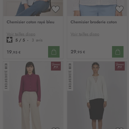
AJOUTER
AJO
À
À
Chemisier coton rayé bleu
Chemisier broderie coton
MA
MA
LISTE
LIST
D’ENVIE
D’E
Voir tailles dispo
Voir tailles dispo
5
/
5
-
3
avis
29
19
,95 €
,95 €