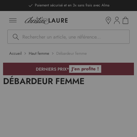
ntenu
Paiement sécurisé et en 3x sans frais avec Alma
Mon pan
Boutiques
Rechercher
Accueil
Haut femme
Débardeur femme
J'en profite !
DERNIERS PRIX*
DÉBARDEUR FEMME