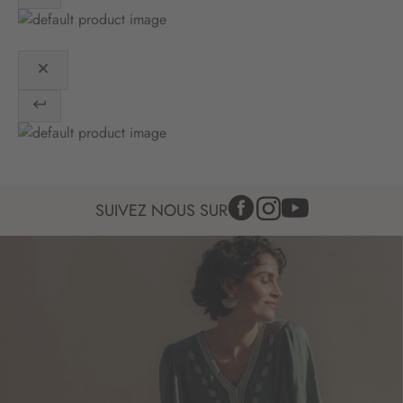
o
n
:
SUIVEZ NOUS SUR