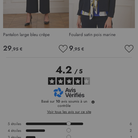
Pantalon large bleu crêpe
Foulard satin pois marine
V
29
9
,95 €
,95 €
AJOUTER
AJO
À
À
MA
MA
4.2
LISTE
LIS
/
5
D’ENVIE
D’E
Basé sur
10
avis soumis à un
contrôle
Voir tous les avis sur ce site
5
étoiles
6
4
étoiles
2
3
étoiles
1