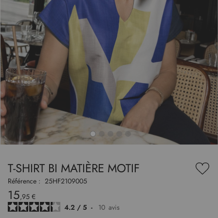
to
nning
e
T-SHIRT BI MATIÈRE MOTIF
es
Ajou
ry
à
Référence :
25HF2109005
ma
15
liste
,95 €
d’en
4.2
/
5
-
10
avis