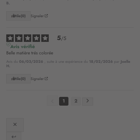
o
B.
t
r
Utile
(0)
Signaler
e
l
e
5
/
5
t
Avis vérifié
t
Belle matière trés colorée
r
e
Avis du
06/03/2026
, suite à une expérience du
18/02/2026
par
Joelle
H.
d
’
Utile
(0)
Signaler
i
n
f
1
2
o
r
m
a
t
i