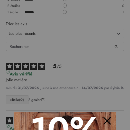
2
étoiles
0
1
étoile
1
Trier les avis
5
/
5
Avis vérifié
Jolie matière
Avis du
31/07/2026
, suite à une expérience du
14/07/2026
par
Sylvia R.
Utile
(0)
Signaler
10%
3
/
5
Avis vérifié