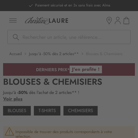
ntenu
Paiement sécurisé et en 3x sans frais avec Alma
Mon pan
Boutiques
Rechercher
Accueil
Jusqu'à -50% dès 2 articles**
Blouses & Chemisiers
J'en profite !
DERNIERS PRIX*
BLOUSES & CHEMISIERS
Jusqu'à
-50%
dès l'achat de 2 articles** !
Voir plus
BLOUSES
T-SHIRTS
CHEMISIERS
Impossible de trouver des produits correspondants à votre
sélection.