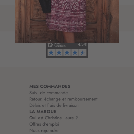
p
r
t
e
i
d
o
’
n
i
à
n
n
f
o
o
t
r
r
m
e
a
l
t
e
i
t
MES COMMANDES
o
t
Suivi de commande
n
r
Retour, échange et remboursement
:
e
Délais et frais de livraison
d
LA MARQUE
’
Qui est Christine Laure ?
i
Offres d'emploi
n
Nous rejoindre