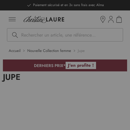
ntenu
Paiement sécurisé et en 3x sans frais avec Alma
Mon pan
Boutiques
Rechercher
Accueil
Nouvelle Collection femme
Jupe
J'en profite !
DERNIERS PRIX*
JUPE