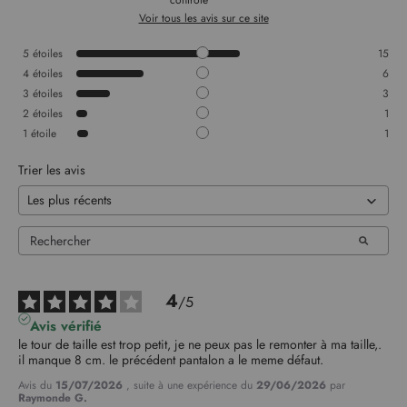
Voir tous les avis sur ce site
5
étoiles
15
4
étoiles
6
3
étoiles
3
2
étoiles
1
1
étoile
1
Trier les avis
4
/
5
Avis vérifié
le tour de taille est trop petit, je ne peux pas le remonter à ma taille,. 
il manque 8 cm. le précédent pantalon a le meme défaut.
Avis du
15/07/2026
, suite à une expérience du
29/06/2026
par
Raymonde G.