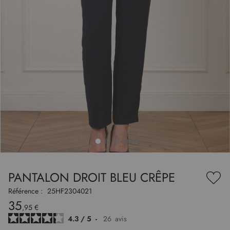
to
nning
e
PANTALON DROIT BLEU CRÊPE
es
Ajou
ry
à
Référence :
25HF2304021
ma
35
liste
,95 €
d’en
4.3
/
5
-
26
avis