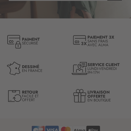
s
c
r
i
p
t
PAIEMENT 3X
PAIMENT
i
SANS FRAIS
SÉCURISÉ
AVEC ALMA
o
n
à
n
SERVICE CLIENT
DESSINÉ
LUNDI-VENDREDI
o
EN FRANCE
9H-17H
t
r
e
LIVRAISON
RETOUR
l
OFFERTE
FACILE ET
OFFERT
EN BOUTIQUE
e
t
t
r
e