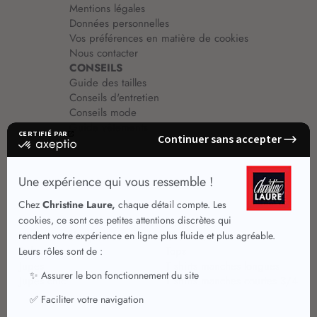
Mentions légales
Données personnelles
Vos préférences en matière de cookies
Nous contacter
CONSEILS
Guide des tailles
Conseils d'entretien
Conseils mode
Guide vêtements
Vêtements pour femmes
Jupes été
Vêtements de qualité
Chemisiers
Robes
Tops
Jupes
T shirts manches longues
Jupes chic
T shirts manches courtes 3/4