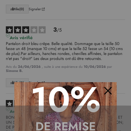
Utile
(0)
Signaler
3
/
5
Avis vérifié
Pantalon droit bleu crêpe. Belle qualité. Dommage que la taille 50 
fasse un 48 (manque 10 cms) et que la taille 52 fasse un 54 (10 cms 
de plus).Par ailleurs, hanches rondes, chevilles affinées, le pantalon 
n'et pas "droit" Les deux produits ont dû être retournés.
Avis du
26/06/2026
, suite à une expérience du
10/06/2026
par
Simone B.
10%
Utile
(0)
Signaler
Fermer
2
/
5
Avis vérifié
BONNE QUALITE MAIS HELAS UNE TAILLE 52 QUI FAIT UN 54 ET 
DE REMISE
UN 50 QUI FAIT UN 48. OBLIGEE DE RETOURNER LE PANTALON; 
DE PLUS HANCHES RONDES ET JAMBES AMINCIES DANS LE 