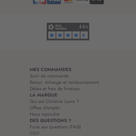
d
’
i
n
f
o
r
m
a
t
i
MES COMMANDES
o
Suivi de commande
n
Retour, échange et remboursement
:
Délais et frais de livraison
LA MARQUE
Qui est Christine Laure ?
Offres d'emploi
Nous rejoindre
DES QUESTIONS ?
Foire aux questions (FAQ)
CGV