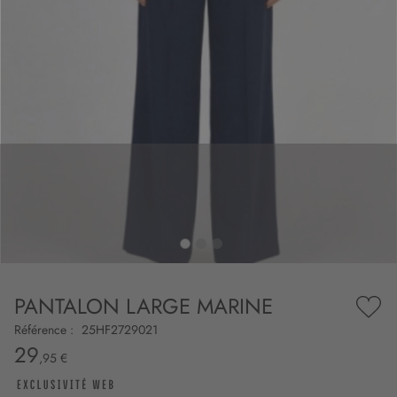
to
nning
e
PANTALON LARGE MARINE
es
Ajou
ry
à
Référence :
25HF2729021
ma
29
liste
,95 €
d’en