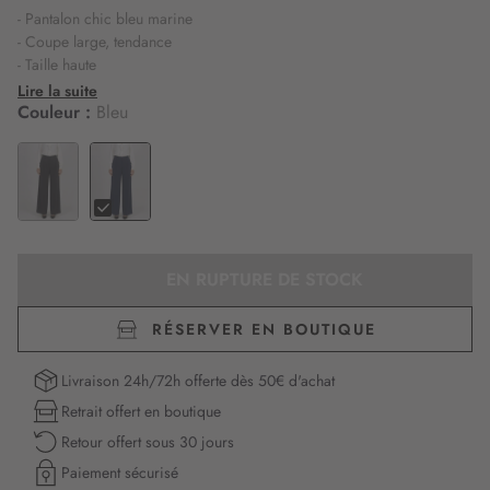
- Pantalon chic bleu marine
- Coupe large, tendance
- Taille haute
- Plis à l'avant
Lire la suite
- Passants pour mettre une ceinture
Couleur :
Bleu
EN RUPTURE DE STOCK
RÉSERVER EN BOUTIQUE
Livraison 24h/72h offerte dès 50€ d'achat
Retrait offert en boutique
Retour offert sous 30 jours
Paiement sécurisé