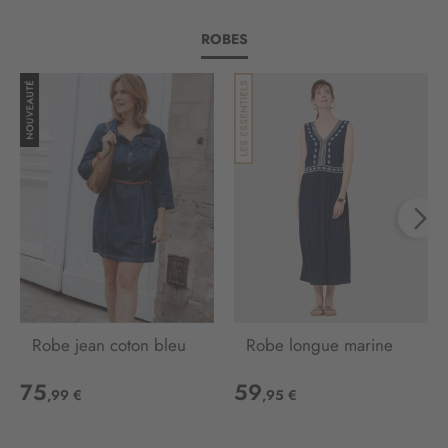
e
t
ROBES
t
r
e
d
’
i
n
f
o
r
m
a
t
i
Robe jean coton bleu
Robe longue marine
o
n
75
59
:
,99 €
,95 €