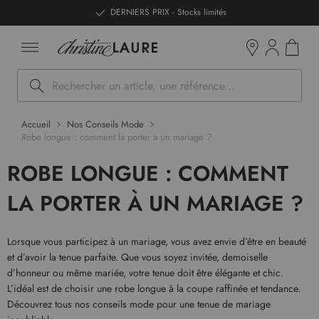
ntenu
DERNIERS PRIX - Stocks limités
Mon pan
Boutiques
Rechercher
Accueil
Nos Conseils Mode
Robe longue : comment la porter à un mariage ?
ROBE LONGUE : COMMENT
LA PORTER À UN MARIAGE ?
Lorsque vous participez à un mariage, vous avez envie d’être en beauté
et d’avoir la tenue parfaite. Que vous soyez invitée, demoiselle
d’honneur ou même mariée, votre tenue doit être élégante et chic.
L’idéal est de choisir une robe longue à la coupe raffinée et tendance.
Découvrez tous nos conseils mode pour une tenue de mariage