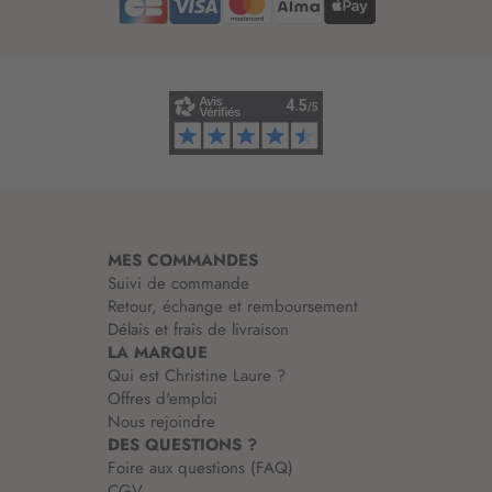
d
’
i
n
f
o
r
m
a
t
i
MES COMMANDES
o
Suivi de commande
n
Retour, échange et remboursement
:
Délais et frais de livraison
LA MARQUE
Qui est Christine Laure ?
Offres d'emploi
Nous rejoindre
DES QUESTIONS ?
Foire aux questions (FAQ)
CGV