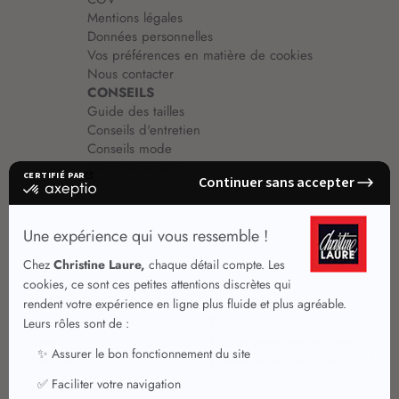
Mentions légales
Données personnelles
Vos préférences en matière de cookies
Nous contacter
CONSEILS
Guide des tailles
Conseils d'entretien
Conseils mode
Guide vêtements
Vêtements pour femmes
Jupes été
Vêtements de qualité
Chemisiers
Robes
Tops
Jupes
T shirts manches longues
Jupes chic
T shirts manches courtes 3/4