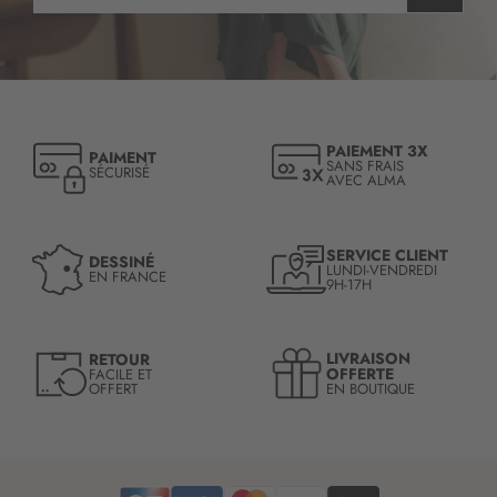
s
c
r
i
p
t
PAIEMENT 3X
PAIMENT
i
SANS FRAIS
SÉCURISÉ
AVEC ALMA
o
n
à
n
SERVICE CLIENT
DESSINÉ
LUNDI-VENDREDI
o
EN FRANCE
9H-17H
t
r
e
LIVRAISON
RETOUR
l
OFFERTE
FACILE ET
OFFERT
EN BOUTIQUE
e
t
t
r
e