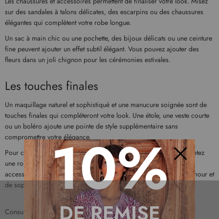
Les chaussures et accessoires permettent de finaliser votre look. Misez
sur des sandales à talons délicates, des escarpins ou des chaussures
élégantes qui complètent votre robe longue.
Un sac à main chic ou une pochette, des bijoux délicats ou une ceinture
fine peuvent ajouter un effet subtil élégant. Vous pouvez ajouter des
fleurs dans un joli chignon pour les cérémonies estivales.
Les touches finales
Un maquillage naturel et sophistiqué et une manucure soignée sont de
touches finales qui compléteront votre look. Une étole, une veste courte
ou un boléro ajoute une pointe de style supplémentaire sans
10%
compromettre votre élégance.
Pour conclure, les tenues de mariage sont chics et raffinées. Adoptez
une robe longue avec une coupe adaptée, un tissu raffiné et des
Fermer
accessoires discrets. Un beau bijou apportera une touche de glamour et
de sophistication lors de cette grande occasion.
DE REMISE
Consultez également nos articles suivants :