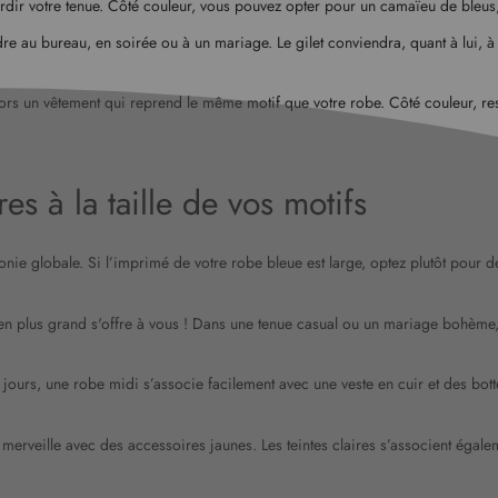
rdir votre tenue. Côté couleur, vous pouvez opter pour un camaïeu de bleus,
e au bureau, en soirée ou à un mariage. Le gilet conviendra, quant à lui, à 
rs un vêtement qui reprend le même motif que votre robe. Côté couleur, reste
es à la taille de vos motifs
ie globale. Si l’imprimé de votre robe bleue est large, optez plutôt pour de
en plus grand s'offre à vous ! Dans une tenue casual ou un mariage bohème, 
s jours, une robe midi s’associe facilement avec une veste en cuir et des b
 merveille avec des accessoires jaunes. Les teintes claires s’associent égale