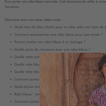
Pour porter une robe bleue imprimée, il est nécessaire de veiller à cons
l’occasion.
Découvrez aussi nos autres idées mode :
Quels tons de bleu choisir pour sa robe selon son type de 
Comment accessoiriser une robe bleue pour une soirée ?
Peut-on mettre une robe bleue à un mariage ?
Quelle paire de chaussure avec une robe bleue ?
Quelle veste porter avec une robe bleue ?
Quelle robe bleue porter en été ?
Quelle robe bleue porter en hiver ?
Comment porter la robe bleue selon la situation ?
Quels bijoux avec une robe bleue ?
Robe bleue : tendances printemps/été
Comment porter la robe bleue en soirée ?