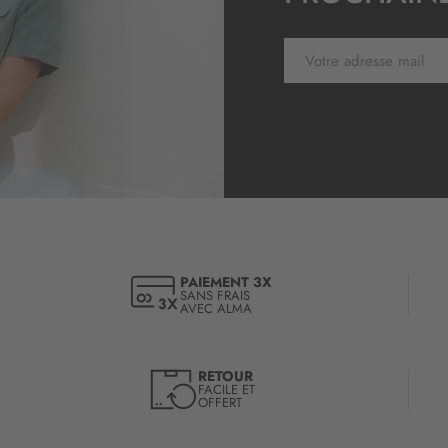
:
I
n
s
c
r
i
p
t
i
o
n
à
PAIEMENT 3X
SANS FRAIS
n
AVEC ALMA
o
t
r
RETOUR
e
FACILE ET
OFFERT
l
e
t