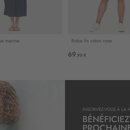
r
e
l
e
t
t
r
ue marine
Robe lin coton rose
e
d
69
,95 €
’
i
n
f
o
r
m
a
t
INSCRIVEZ-VOUS À LA 
i
BÉNÉFICIEZ
o
n
PROCHAIN