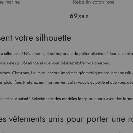
ue marine
Robe lin coton rose
69
,95 €
ent votre silhouette
re silhouette ! Néanmoins, il est important de prêter attention à leur taille et
 vous êtes plutôt mince et que vous désirez étoffer vos courbes.
 formes. Chevrons, fleurs ou encore imprimés géométriques : tout est possible t
 plutôt fine. Préférez un imprimé vertical si vous êtes petite et que vous dé
nt l’est tout autant ! Sélectionnez des modèles longs ou courts avec des form
des vêtements unis pour porter une 