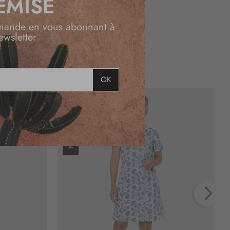
EMISE
mande en vous abonnant à
ewsletter
OK