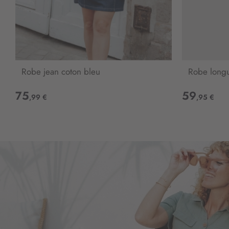
Robe jean coton bleu
Robe long
75
59
,99 €
,95 €