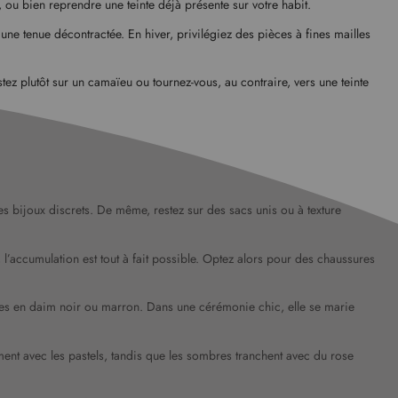
 ou bien reprendre une teinte déjà présente sur votre habit.
une tenue décontractée. En hiver, privilégiez des pièces à fines mailles
z plutôt sur un camaïeu ou tournez-vous, au contraire, vers une teinte
s bijoux discrets. De même, restez sur des sacs unis ou à texture
l’accumulation est tout à fait possible. Optez alors pour des chaussures
ottes en daim noir ou marron. Dans une cérémonie chic, elle se marie
ment avec les pastels, tandis que les sombres tranchent avec du rose