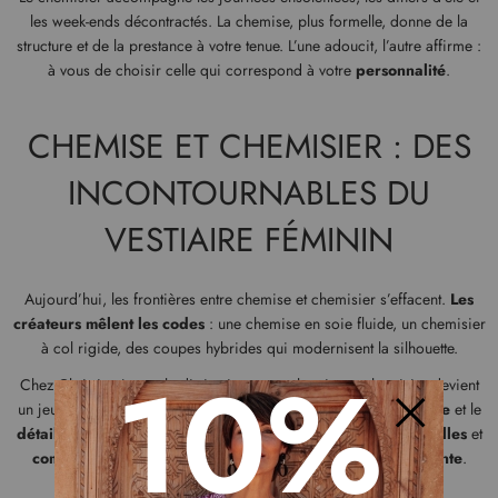
les week-ends décontractés. La chemise, plus formelle, donne de la
structure et de la prestance à votre tenue. L’une adoucit, l’autre affirme :
à vous de choisir celle qui correspond à votre
personnalité
.
CHEMISE ET CHEMISIER : DES
INCONTOURNABLES DU
VESTIAIRE FÉMININ
Aujourd’hui, les frontières entre chemise et chemisier s’effacent.
Les
créateurs mêlent les codes
: une chemise en soie fluide, un chemisier
à col rigide, des coupes hybrides qui modernisent la silhouette.
10%
Chez Christine Laure, la distinction entre chemise et chemisier devient
un jeu de
style
. Chaque femme peut trouver la
coupe
, la
matière
et le
détail
qui reflètent sa personnalité. Ces deux pièces,
intemporelles
et
Fermer
complémentaires
, incarnent une
féminité affirmée
et
élégante
.