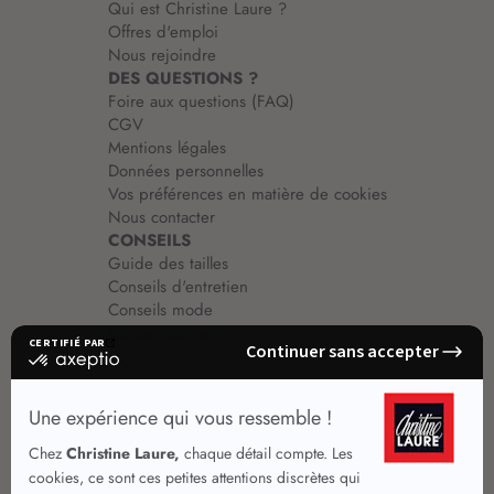
Qui est Christine Laure ?
Offres d'emploi
Nous rejoindre
DES QUESTIONS ?
Foire aux questions (FAQ)
CGV
Mentions légales
Données personnelles
Vos préférences en matière de cookies
Nous contacter
CONSEILS
Guide des tailles
Conseils d'entretien
Conseils mode
Guide vêtements
Vêtements pour femmes
Jupes été