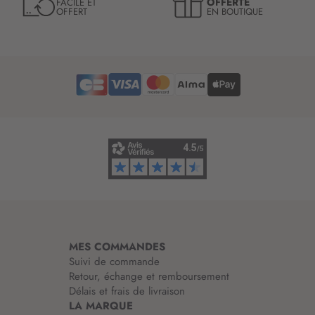
OFFERTE
FACILE ET
OFFERT
EN BOUTIQUE
e
t
t
r
e
d
’
i
n
f
o
r
m
a
t
i
MES COMMANDES
o
Suivi de commande
n
Retour, échange et remboursement
:
Délais et frais de livraison
LA MARQUE