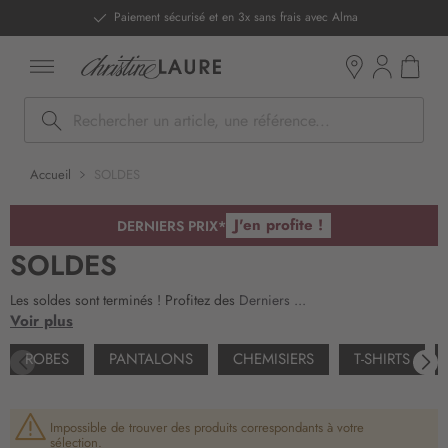
ntenu
Paiement sécurisé et en 3x sans frais avec Alma
Mon pan
Boutiques
Rechercher
Accueil
SOLDES
J'en profite !
DERNIERS PRIX*
SOLDES
Les soldes sont terminés ! Profitez des
Derniers ...
Voir plus
ROBES
PANTALONS
CHEMISIERS
T-SHIRTS
Impossible de trouver des produits correspondants à votre
sélection.