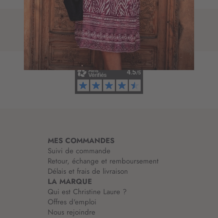
p
r
t
e
i
d
o
’
n
i
à
n
n
f
o
o
t
r
r
m
e
a
l
t
e
i
t
MES COMMANDES
o
t
Suivi de commande
n
r
Retour, échange et remboursement
:
e
Délais et frais de livraison
d
LA MARQUE
’
Qui est Christine Laure ?
i
Offres d'emploi
n
Nous rejoindre