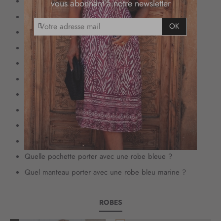
Peut-on mettre une robe bleue à un mariage ?
vous abonnant à notre newsletter
Quelle paire de chaussure avec une robe bleue ?
I
OK
Quelle veste porter avec une robe bleue ?
n
s
Quelle robe bleue porter en été ?
c
Quelle robe bleue porter en hiver ?
r
i
Comment porter une robe bleue à motif ?
p
Comment porter la robe bleue selon la situation ?
t
i
Quels bijoux avec une robe bleue ?
o
Robe bleue : tendances printemps/été
n
à
Comment porter la robe bleue en soirée ?
n
Quelle pochette porter avec une robe bleue ?
o
t
Quel manteau porter avec une robe bleu marine ?
r
e
l
ROBES
e
t