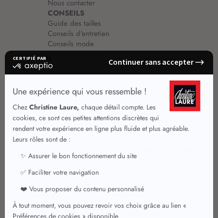
Nous contacter
CONSEILS
Guide des tailles
Conseils d'entretien
Conseils mode
Guide vêtements
Vêtements pour femmes
Jupes été
Vêtements de qualité
Chemisiers
Robes
Tops
Jupes
T shirts manches longues
Jupes chic
T shirts manches courtes 3/4
Pulls et Gilets
Vestes chic
Jeans
Manteaux Parkas
Pantalons
Nouvelle collection