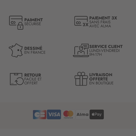
i
p
t
PAIEMENT 3X
PAIMENT
i
SANS FRAIS
SÉCURISÉ
AVEC ALMA
o
n
à
n
SERVICE CLIENT
DESSINÉ
LUNDI-VENDREDI
o
EN FRANCE
9H-17H
t
r
e
LIVRAISON
RETOUR
l
OFFERTE
FACILE ET
OFFERT
EN BOUTIQUE
e
t
t
r
e
d
’
i
n