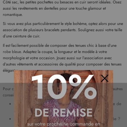
Côté sac, les petites pochettes ou besaces en cuir seront idéales. Osez
aussi les revêtements en dentelles pour une touche glamour et
romantique.
Si vous avez plus particulièrement le style bohème, optez alors pour une
association de plusieurs bracelets pendants. Soulignez aussi votre taille
d’une ceinture de cuir.
Il est facilement possible de composer des tenues chic à base d’une
robe bleue
. Adaptez la coupe, la longueur et le modèle à votre
morphologie et votre occasion. Jouez aussi sur l’association avec
d’autres vêtements et accessoires de qualité pour composer des tenues
10%
élégantes.
Fermer
Pour composer des tenues tendance et féminines, découvrez nos autres
conseils mode :
Quels tons de bleu choisir pour sa robe selon son type de
DE REMISE
peau ?
Comment accessoiriser une robe bleue pour une soirée ?
sur votre prochaine commande en