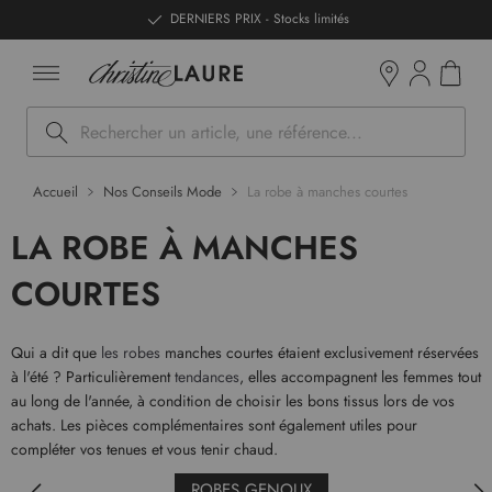
ntenu
DERNIERS PRIX - Stocks limités
Mon pan
Boutiques
Rechercher
Accueil
Nos Conseils Mode
La robe à manches courtes
LA ROBE À MANCHES
COURTES
Qui a dit que
les robes
manches courtes étaient exclusivement réservées
à l'été ? Particulièrement
tendances
, elles accompagnent les femmes tout
au long de l'année, à condition de choisir les bons tissus lors de vos
achats. Les pièces complémentaires sont également utiles pour
compléter vos tenues et vous tenir chaud.
ROBES GENOUX