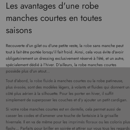
Les avantages d'une robe
manches courtes en toutes
saisons
Recouverte d'un gilet ou d'une petite veste, la
robe
sans manche peut
tout à fait être portée lorsqu'il fait froid. Ainsi, cela vous évite d'avoir
obligatoirement un dressing exclusivement réservé à l'été, et un autre,
spécialement dédié à l’hiver. D'ailleurs, la robe manches courtes
possède plus d'un atout…
Tout d'abord,
la robe fluide
à manches courtes ou la robe patineuse,
plus
évasée
, sont des modèles légers, à volants et fluides qui donnent un
côté plus aérien à la silhouette. Pour les porter en hiver, il suffit
simplement de superposer les couches et d'y ajouter un petit cardigan.
Si votre robe manches courtes est
en dentelle
, cela permet aussi de
casser les codes et d’amener une touche de fantaisie à la grisaille
hivernale. Il en va de même pour les
imprimés floraux
ou les coloris plus
flashy… Parfaits pour briller en soirée et attirer sur vous tous les regards