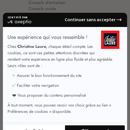
Conseils d'entretien
Conseils mode
Guide vêtements
Vêtements pour femmes
Jupes été
Vêtements de qualité
Chemisiers
Robes
Tops
Jupes
T shirts manches longues
Jupes chic
T shirts manches courtes 3/4
Pulls et Gilets
Vestes chic
Jeans
Manteaux Parkas
Pantalons
Nouvelle collection
Pantacourts
Tailleurs