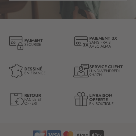
s
c
r
i
p
t
PAIEMENT 3X
PAIMENT
i
SANS FRAIS
SÉCURISÉ
AVEC ALMA
o
n
à
n
SERVICE CLIENT
DESSINÉ
LUNDI-VENDREDI
o
EN FRANCE
9H-17H
t
r
e
LIVRAISON
RETOUR
l
OFFERTE
FACILE ET
OFFERT
EN BOUTIQUE
e
t
t
r
e