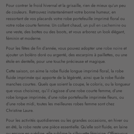
e
Pour contrer le froid hivernal et la grisaille, rien de mieux qu’un peu
t
de couleurs. Retrouvez instantanément votre bonne humeur, en
t
ressortant de vos placards votre robe portefeuille imprimé floral ou
r
votre robe courte femme. Un collant chaud, un
pull en cachemire
ou
e
une veste, des bottes ou des boots, et vous arborez un look élégant,
d
féminin et moderne.
’
i
Pour les fêtes de fin d’année, vous pouvez adopter une
robe noire
et
n
ajouter un boléro doré ou argenté, des escarpins à paillettes, ou une
f
étole en dentelle, pour une touche précieuse et magique.
o
Cette saison, on aime la robe fluide longue imprimé floral, la robe
r
fluide imprimée qui apporte de la légèreté, ainsi que la robe fluide
m
a
manches courtes. Quels que soient la coupe, le coloris, ou la longueur
t
que vous choisirez, qu’il s’agisse d’une robe courte femme, d’une
i
robe longue imprimée, d’une robe portefeuille imprimée fleurs, ou
o
d’une robe midi, toutes les meilleures robes femme sont chez
n
Christine Laure.
:
Pour les activités quotidiennes ou les grandes occasions, en hiver ou
en été, la
robe
reste une pièce essentielle. Qu’elle soit fluide, en laine
ou encore en suédine, elle sublime la silhouette féminine. Offrez-vous