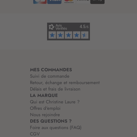
d
’
i
n
f
o
r
m
a
t
i
MES COMMANDES
o
Suivi de commande
n
Retour, échange et remboursement
:
Délais et frais de livraison
LA MARQUE
Qui est Christine Laure ?
Offres d'emploi
Nous rejoindre
DES QUESTIONS ?
Foire aux questions (FAQ)
CGV