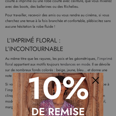
courte à imprimé ou une robe courte avec ceinture, que vous mixerez
avec des boots, des ballerines ou des Richelieu.
Pour travailler, recevoir des amis ou vous rendre au cinéma, si vous
cherchez une tenue à la fois branchée et confortable, plébiscitez sans
aucune hésitation la robe fluide !
L’IMPRIMÉ FLORAL :
L’INCONTOURNABLE
Au même titre que les rayures, les pois et les géométriques, l’
imprimé
floral
appartient aux motifs toujours
tendances en mode
. Il se dévoile
10%
sur de nombreux fonds colorés : beige, jaune, bleu... et donne une
note romantique à votre look.
Si vous aimez les tenues subtiles et discrètes, optez pour une robe à
Fermer
l’imprimé floral délicat. Si au contraire, vous préférez les looks
clinquants, originaux ou contemporains, jetez votre dévolu sur un
modèle fluide à l’imprimé floral plus imposant (pivoine, tournesol,
DE REMISE
marguerite…).