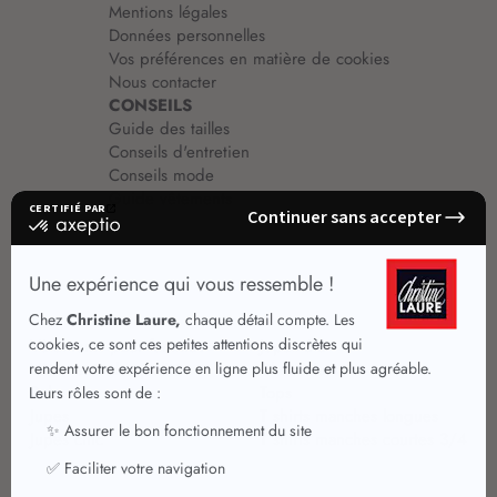
Mentions légales
Données personnelles
Vos préférences en matière de cookies
Nous contacter
CONSEILS
Guide des tailles
Conseils d'entretien
Conseils mode
Guide vêtements
Vêtements pour femmes
Jupes été
Vêtements de qualité
Chemisiers
Robes
Tops
Jupes
T shirts manches longues
Jupes chic
T shirts manches courtes 3/4