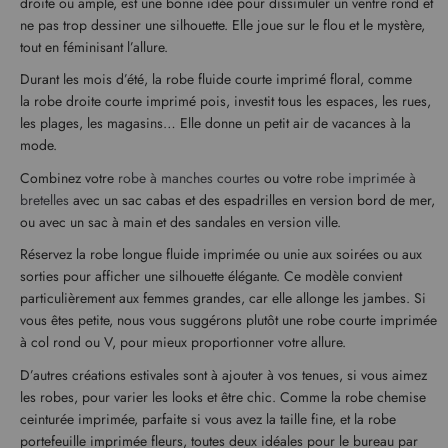
droite ou ample, est une bonne idée pour dissimuler un ventre rond et
ne pas trop dessiner une silhouette. Elle joue sur le flou et le mystère,
tout en féminisant l’allure.
Durant les mois d’été, la robe fluide courte imprimé floral, comme
la robe droite courte imprimé pois, investit tous les espaces, les rues,
les plages, les magasins… Elle donne un petit air de vacances à la
mode.
Combinez votre
robe à manches courtes
ou votre
robe imprimée à
bretelles
avec un sac cabas et des espadrilles en version bord de mer,
ou avec un sac à main et des sandales en version ville.
Réservez la robe longue fluide imprimée ou unie aux soirées ou aux
sorties pour afficher une silhouette élégante. Ce modèle convient
particulièrement aux femmes grandes, car elle allonge les jambes. Si
vous êtes petite, nous vous suggérons plutôt une robe courte imprimée
à col rond ou V, pour mieux proportionner votre allure.
D’autres créations estivales sont à ajouter à vos tenues, si vous aimez
les robes, pour varier les looks et être chic. Comme la robe chemise
ceinturée imprimée, parfaite si vous avez la taille fine, et la robe
portefeuille imprimée fleurs, toutes deux idéales pour le bureau par