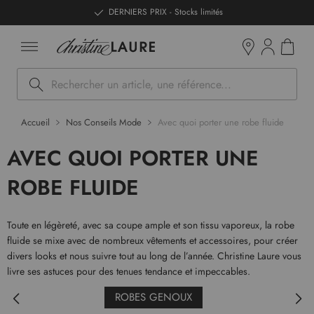
ntenu
DERNIERS PRIX - Stocks limités
Mon pan
Boutiques
Rechercher
Accueil
Nos Conseils Mode
Avec quoi porter une robe fluide
AVEC QUOI PORTER UNE
ROBE FLUIDE
Toute en légèreté, avec sa coupe ample et son tissu vaporeux, la robe
fluide se mixe avec de nombreux vêtements et accessoires, pour créer
divers looks et nous suivre tout au long de l’année. Christine Laure vous
livre ses astuces pour des tenues tendance et impeccables.
ROBES GENOUX