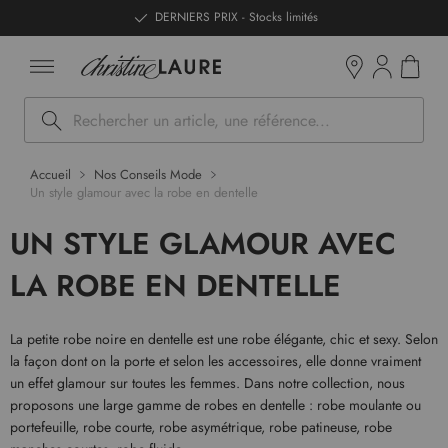
ntenu
DERNIERS PRIX - Stocks limités
Mon pan
Boutiques
Rechercher
Accueil
Nos Conseils Mode
Un style glamour avec la robe en dentelle
UN STYLE GLAMOUR AVEC
LA ROBE EN DENTELLE
La petite robe noire en dentelle est une robe élégante, chic et sexy. Selon
la façon dont on la porte et selon les accessoires, elle donne vraiment
un effet glamour sur toutes les femmes. Dans notre collection, nous
proposons une large gamme de robes en dentelle : robe moulante ou
portefeuille, robe courte, robe asymétrique, robe patineuse, robe