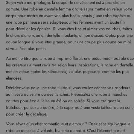
Selon votre morphologie, la coupe de ce vêtement est à prendre en
compte. Une robe en dentelle femme droite saura mettre en valeur votre
corps pour mettre en avant vos plus beaux atouts ; une robe trapèze ou
une robe patineuse sera adaptéepour les femmes ayant un buste fin
pour dévoiler les épaules. Si vous êtes fine et aimez vos courbes, faites
le choix d’une robe en dentelle moulante, et non évasée. Optez pour une
coupe longue si vous êtes grande, pour une coupe plus courte ou mini
si vous êtes plus petite.
Au même titre que la robe à
imprimé floral
, une pièce indémodable que
les créateurs aiment revisiter selon leurs inspirations, la robe en dentelle
met en valeur toutes les silhouettes, les plus pulpeuses comme les plus
élancées.
Décidez-vous pour une
robe fluide
si vous voulez cacher vos rondeurs
au niveau du ventre ou des hanches. Plébiscitez une
robe à manches
courtes
pour être à l’aise en été ou en soirée. Si vous craignez la
fraîcheur, pensez au boléro, à la cape, ou à une veste
tailleur
ou en cuir,
pour créer le décalage.
Vous rêvez d’un effet romantique et glamour ? Osez sans équivoque la
robe en dentelles à volants, blanche ou noire. C’est l’élément parfait