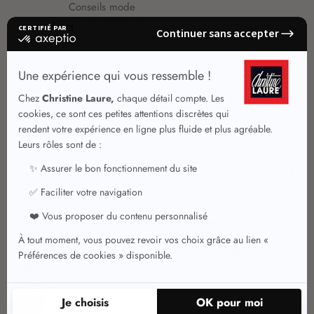
Conseils mode
Guide vêtements
Vêtements pour femmes
Jupes été
Vêtements de qualité
Chemisiers
Robes
Tops
Jupes
T shirts manches longues
Jupes chic
T shirts manches courtes 3/4
Pulls et Gilets
Vestes chic
Jeans
Manteaux Parkas
Pantalons
Nouvelle collection
Pantacourts
Tailleurs