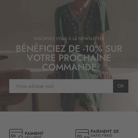
INSCRIVEZ-VOUS À LA NEWSLETTER
BÉNÉFICIEZ DE -10% SUR
VOTRE PROCHAINE
COMMANDE
I
OK
n
s
c
r
i
p
t
PAIEMENT 3X
PAIMENT
i
SANS FRAIS
SÉCURISÉ