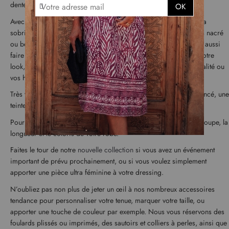
I
dentelle pour une tenue chic.
OK
n
Avec une
robe noire
en dentelle, vous misez sur la simplicité et la
s
sobriété. Avec une dentelle femme de couleur, rose poudré, gris nacré
c
ou beige, vous offrez une allure douce et mesurée. Vous pouvez aussi
r
faire le choix d’une dentelle rouge ou de ton vif, pour réveiller votre
i
look, et jouer la carte de l’originalité. Faites selon votre personnalité ou
p
t
vos humeurs.
i
Très tendance également : la robe en dentelle marron clair ou foncé, une
o
teinte noble et gourmande.
n
à
Pour faire sensation, le mieux est d’adapter selon l’occasion la coupe, la
n
longueur et le coloris de votre robe.
o
Faites le tour de notre
nouvelle collection
si vous avez un événement
t
important de prévu prochainement, ou si vous voulez simplement
r
apporter une pièce ultra féminine à votre dressing.
e
l
N’oubliez pas non plus de jeter un œil à nos nombreux accessoires
e
tendance pour personnaliser votre tenue, marquer votre taille, ou
t
apporter une touche de couleur par exemple. Nous vous réservons des
t
foulards plissés ou imprimés, des sautoirs et colliers à perles, ainsi que
r