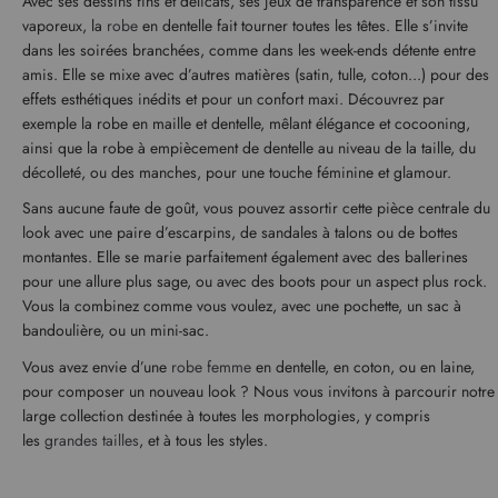
Avec ses dessins fins et délicats, ses jeux de transparence et son tissu
vaporeux, la
robe
en dentelle fait tourner toutes les têtes. Elle s’invite
dans les soirées branchées, comme dans les week-ends détente entre
amis. Elle se mixe avec d’autres matières (satin, tulle, coton...) pour des
effets esthétiques inédits et pour un confort maxi. Découvrez par
exemple la robe en maille et dentelle, mêlant élégance et cocooning,
ainsi que la robe à empiècement de dentelle au niveau de la taille, du
décolleté, ou des manches, pour une touche féminine et glamour.
Sans aucune faute de goût, vous pouvez assortir cette pièce centrale du
look avec une paire d’escarpins, de sandales à talons ou de bottes
montantes. Elle se marie parfaitement également avec des ballerines
pour une allure plus sage, ou avec des boots pour un aspect plus rock.
Vous la combinez comme vous voulez, avec une pochette, un sac à
bandoulière, ou un mini-sac.
Vous avez envie d’une
robe femme
en dentelle, en coton, ou en laine,
pour composer un nouveau look ? Nous vous invitons à parcourir notre
large collection destinée à toutes les morphologies, y compris
les
grandes tailles
, et à tous les styles.