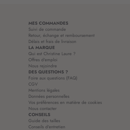
m
a
t
i
MES COMMANDES
o
Suivi de commande
n
Retour, échange et remboursement
:
Délais et frais de livraison
LA MARQUE
Qui est Christine Laure ?
Offres d'emploi
Nous rejoindre
DES QUESTIONS ?
Foire aux questions (FAQ)
CGV
Mentions légales
Données personnelles
Vos préférences en matière de cookies
Nous contacter
CONSEILS
Guide des tailles
Conseils d'entretien