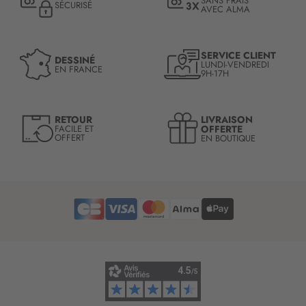
SANS FRAIS
SÉCURISÉ
AVEC ALMA
o
n
à
n
SERVICE CLIENT
DESSINÉ
LUNDI-VENDREDI
o
EN FRANCE
9H-17H
t
r
e
LIVRAISON
RETOUR
l
OFFERTE
FACILE ET
OFFERT
EN BOUTIQUE
e
t
t
r
e
d
’
i
n
f
o
r