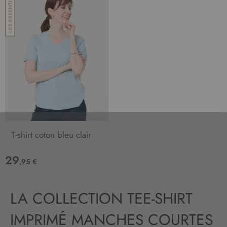
T-shirt coton bleu clair
29
,95 €
LA COLLECTION TEE-SHIRT
IMPRIMÉ MANCHES COURTES