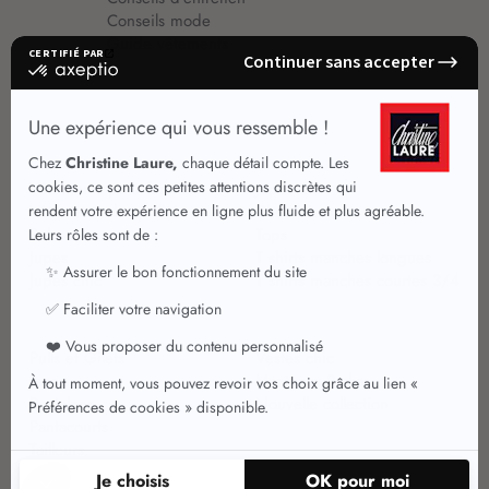
Conseils mode
Guide vêtements
Vêtements pour femmes
Jupes été
Vêtements de qualité
Chemisiers
Robes
Tops
Jupes
T shirts manches longues
Jupes chic
T shirts manches courtes 3/4
Pulls et Gilets
Vestes chic
Jeans
Manteaux Parkas
Pantalons
Nouvelle collection
Pantacourts
Tailleurs