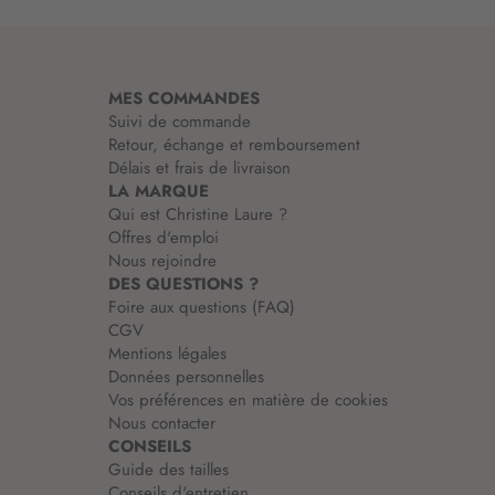
m
a
t
i
MES COMMANDES
o
Suivi de commande
n
Retour, échange et remboursement
:
Délais et frais de livraison
LA MARQUE
Qui est Christine Laure ?
Offres d'emploi
Nous rejoindre
DES QUESTIONS ?
Foire aux questions (FAQ)
CGV
Mentions légales
Données personnelles
Vos préférences en matière de cookies
Nous contacter
CONSEILS
Guide des tailles
Conseils d'entretien