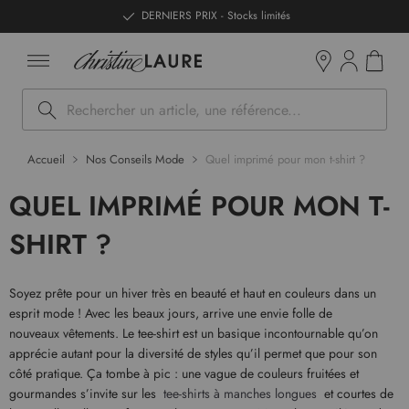
ntenu
DERNIERS PRIX - Stocks limités
Mon pan
Boutiques
Rechercher
Accueil
Nos Conseils Mode
Quel imprimé pour mon t-shirt ?
QUEL IMPRIMÉ POUR MON T-
SHIRT ?
Soyez prête pour un hiver très en beauté et haut en couleurs dans un
esprit mode ! Avec les beaux jours, arrive une envie folle de
nouveaux vêtements. Le tee-shirt est un basique incontournable qu’on
apprécie autant pour la diversité de styles qu’il permet que pour son
côté pratique. Ça tombe à pic : une vague de couleurs fruitées et
gourmandes s’invite sur les
tee-shirts à manches longues
et courtes de