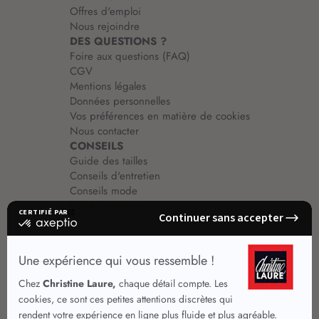
Offres d'emploi
Nous rejoindre
DES QUESTIONS ?
Foire aux questions (FAQ)
CGV
Mentions légales
Données personnelles
Vos préférences en matière de cookies
Nous contacter
CONSEILS
Guide des tailles
Conseils d'entretien
Conseils mode
Guide vêtements
Vêtements pour femmes
Jupes été
Vêtements de qualité
Chemisiers