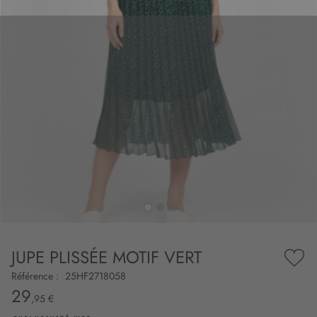
to
nning
e
JUPE PLISSÉE MOTIF VERT
es
Ajou
ry
à
Référence :
25HF2718058
ma
29
liste
,95 €
d’en