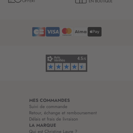
OFFERT
EN BOUTIQUE
e
n
t
f
t
o
r
r
e
m
d
a
’
t
i
i
n
o
f
n
o
:
r
m
a
t
i
MES COMMANDES
o
Suivi de commande
n
Retour, échange et remboursement
:
Délais et frais de livraison
LA MARQUE
Qui est Christine Laure ?