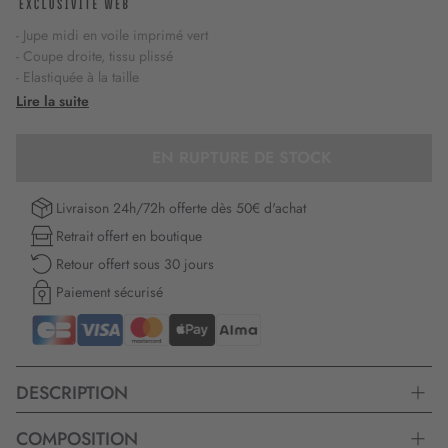
- Jupe midi en voile imprimé vert
- Coupe droite, tissu plissé
- Elastiquée à la taille
- Doublée
Lire la suite
- Motif fleuri
EN RUPTURE DE STOCK
Livraison 24h/72h offerte dès 50€ d'achat
Retrait offert en boutique
Retour offert sous 30 jours
Paiement sécurisé
DESCRIPTION
COMPOSITION