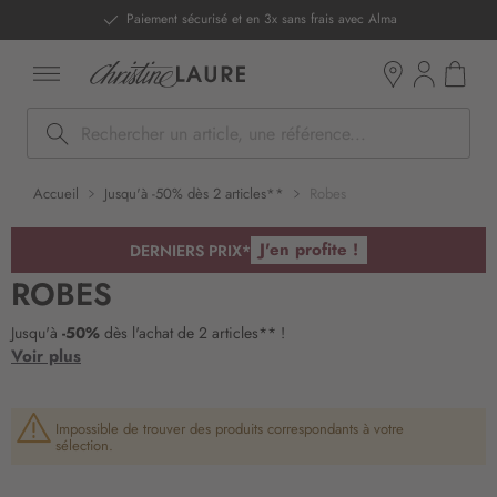
ntenu
Paiement sécurisé et en 3x sans frais avec Alma
Mon pan
Boutiques
Rechercher
Accueil
Jusqu'à -50% dès 2 articles**
Robes
J'en profite !
DERNIERS PRIX*
ROBES
Jusqu'à
-50%
dès l'achat de 2 articles** !
Voir plus
Impossible de trouver des produits correspondants à votre
sélection.