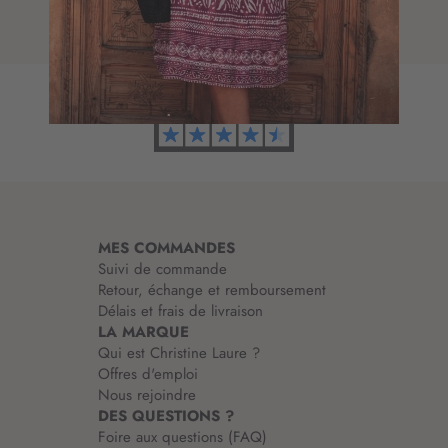
e
t
d
i
’
o
i
n
n
à
f
n
o
o
r
t
m
r
a
e
t
l
i
e
MES COMMANDES
o
t
Suivi de commande
n
t
Retour, échange et remboursement
:
r
Délais et frais de livraison
e
LA MARQUE
d
Qui est Christine Laure ?
’
Offres d'emploi
i
Nous rejoindre
n
DES QUESTIONS ?
f
Foire aux questions (FAQ)