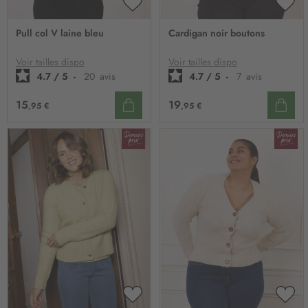
AJOUTER
AJO
À
À
Pull col V laine bleu
Cardigan noir boutons
MA
MA
LISTE
LIST
D’ENVIE
D’E
Voir tailles dispo
Voir tailles dispo
4.7
/
5
-
20
avis
4.7
/
5
-
7
avis
15
19
,95 €
,95 €