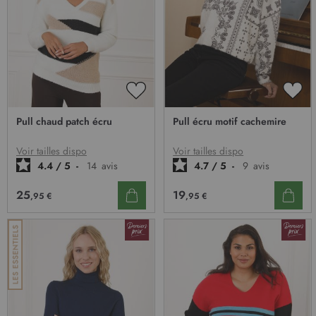
’
i
n
f
o
r
m
AJOUTER
AJO
a
À
À
Pull chaud patch écru
Pull écru motif cachemire
t
MA
MA
i
LISTE
LIST
D’ENVIE
D’E
Voir tailles dispo
Voir tailles dispo
o
4.4
/
5
-
14
avis
4.7
/
5
-
9
avis
n
:
25
19
,95 €
,95 €