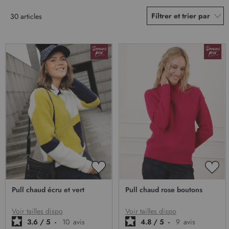
Filtrer et trier par
30
articles
AJOUTER
AJO
À
À
Pull chaud écru et vert
Pull chaud rose boutons
MA
MA
LISTE
LIST
D’ENVIE
D’E
Voir tailles dispo
Voir tailles dispo
3.6
/
5
-
10
avis
4.8
/
5
-
9
avis