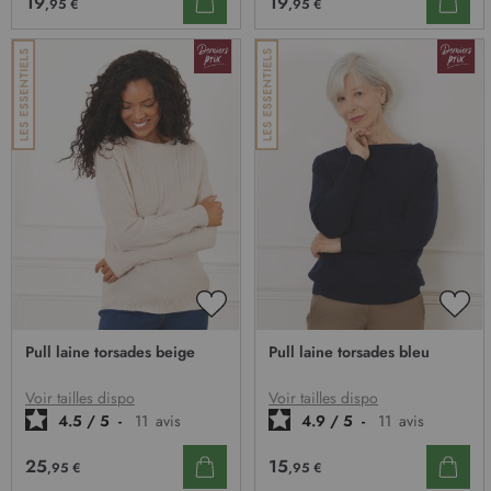
19
19
,95 €
,95 €
AJOUTER
AJO
À
À
Pull laine torsades beige
Pull laine torsades bleu
MA
MA
LISTE
LIST
D’ENVIE
D’E
Voir tailles dispo
Voir tailles dispo
4.5
/
5
-
11
avis
4.9
/
5
-
11
avis
25
15
,95 €
,95 €