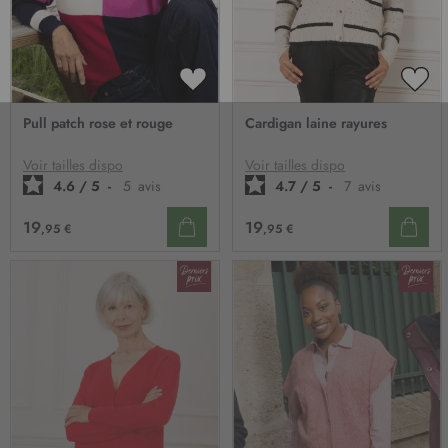
AJOUTER
AJO
À
À
Pull patch rose et rouge
Cardigan laine rayures
MA
MA
LISTE
LIST
D’ENVIE
D’E
Voir tailles dispo
Voir tailles dispo
4.6
/
5
-
5
avis
4.7
/
5
-
7
avis
19
19
,95 €
,95 €