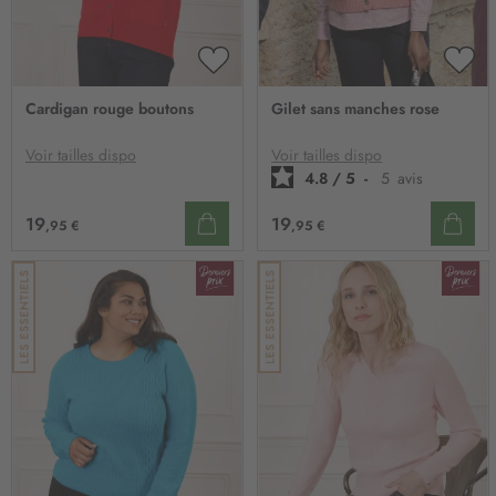
AJOUTER
AJO
À
À
Cardigan rouge boutons
Gilet sans manches rose
MA
MA
LISTE
LIST
D’ENVIE
D’E
Voir tailles dispo
Voir tailles dispo
4.8
/
5
-
5
avis
19
19
,95 €
,95 €