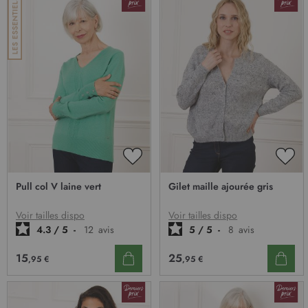
AJOUTER
AJO
À
À
Pull col V laine vert
Gilet maille ajourée gris
MA
MA
LISTE
LIST
D’ENVIE
D’E
Voir tailles dispo
Voir tailles dispo
4.3
/
5
-
12
avis
5
/
5
-
8
avis
15
25
,95 €
,95 €