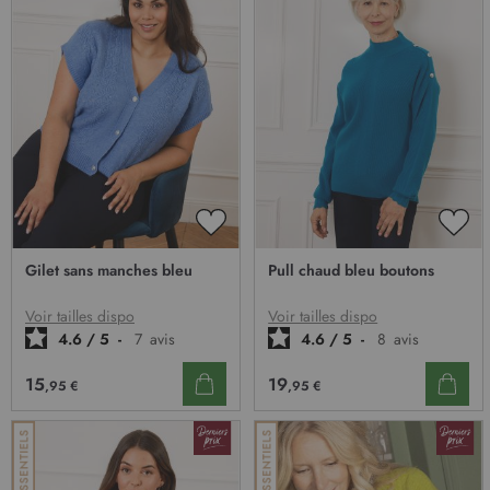
AJOUTER
AJO
À
À
Gilet sans manches bleu
Pull chaud bleu boutons
MA
MA
LISTE
LIST
D’ENVIE
D’E
Voir tailles dispo
Voir tailles dispo
4.6
/
5
-
7
avis
4.6
/
5
-
8
avis
15
19
,95 €
,95 €