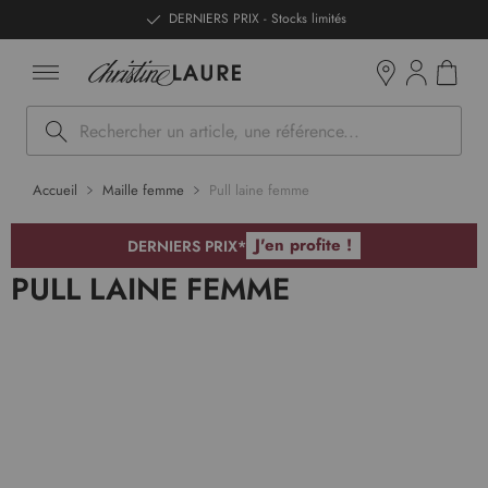
ntenu
DERNIERS PRIX - Stocks limités
Mon pan
Boutiques
Rechercher
Accueil
Maille femme
Pull laine femme
J'en profite !
DERNIERS PRIX*
PULL LAINE FEMME