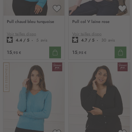
AJOUTER
AJO
À
À
Pull chaud bleu turquoise
Pull col V laine rose
MA
MA
LISTE
LIST
D’ENVIE
D’E
Voir tailles dispo
Voir tailles dispo
4.4
/
5
-
5
avis
4.7
/
5
-
30
avis
15
15
,95 €
,95 €