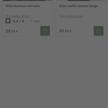
AJOUTER
AJO
À
À
Gilet boutons vert anis
Gilet maille bouton beige
MA
MA
LISTE
LIST
D’ENVIE
D’E
Voir tailles dispo
Voir tailles dispo
4.4
/
5
-
11
avis
25
25
,95 €
,95 €