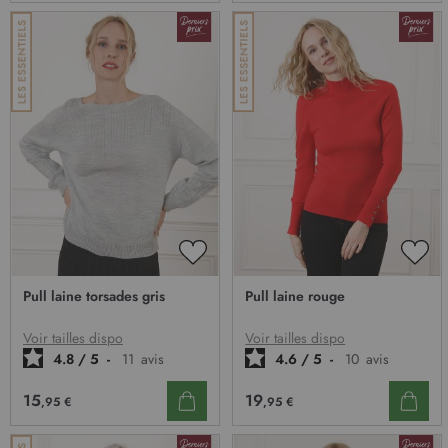
AJOUTER
AJO
À
À
Pull laine torsades gris
Pull laine rouge
MA
MA
LISTE
LIST
D’ENVIE
D’E
Voir tailles dispo
Voir tailles dispo
4.8
/
5
-
11
avis
4.6
/
5
-
10
avis
15
19
,95 €
,95 €