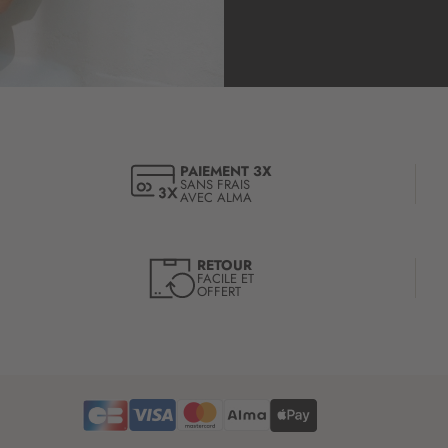
o
r
r
i
m
p
a
t
t
i
i
o
o
n
n
à
:
PAIEMENT 3X
SANS FRAIS
n
AVEC ALMA
o
t
r
RETOUR
e
FACILE ET
OFFERT
l
e
t
t
r
e
d
’