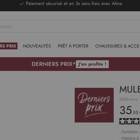
DERNIERS PRIX - Stocks limités
RS PRIX
NOUVEAUTÉS
PRÊT À PORTER
CHAUSSURES & ACCE
DERNIERS PRIX*
J'en profite !
MUL
Référence 
35
,95 
- Sandales 
- Matière à 