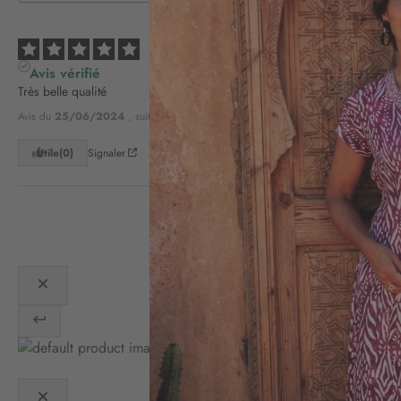
5
/
5
Avis vérifié
Très belle qualité
Avis du
25/06/2024
, suite à une expérience du
09/06/2024
par
A.A.
Utile
(0)
Signaler