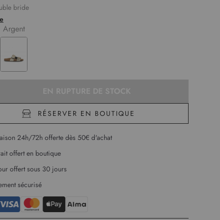
uble bride
anatomique
te
style contemporain et son allure décontractée, ces mules sont
:
Argent
ur pour se promener en ville
bles, souples et respirantes grâce au système breveté Geox
EN RUPTURE DE STOCK
RÉSERVER EN BOUTIQUE
raison 24h/72h offerte dès 50€ d'achat
rait offert en boutique
our offert sous 30 jours
ement sécurisé