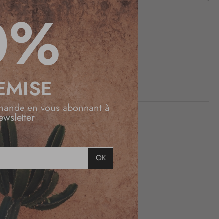
Fermer
0%
EMISE
mande en vous abonnant à
ewsletter
OK