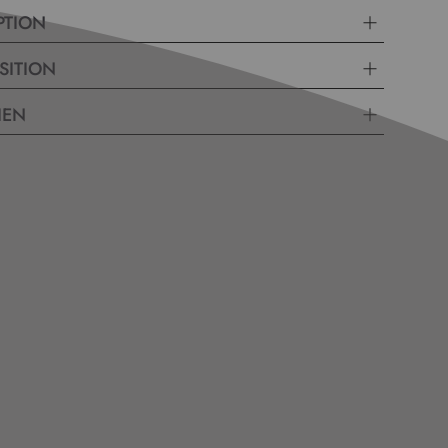
PTION
SITION
IEN