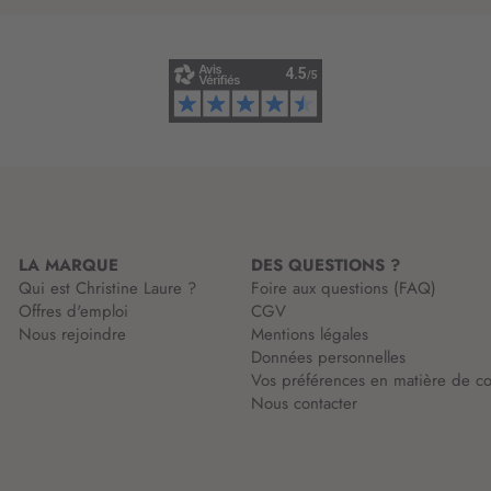
i
n
f
o
r
m
a
t
i
o
n
LA MARQUE
DES QUESTIONS ?
:
Qui est Christine Laure ?
Foire aux questions (FAQ)
Offres d'emploi
CGV
Nous rejoindre
Mentions légales
Données personnelles
Vos préférences en matière de co
Nous contacter