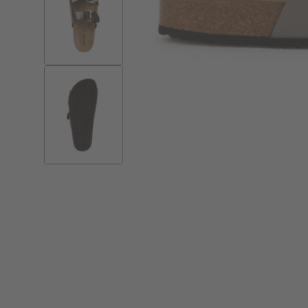
Skip to
the
beginning
of the
images
gallery