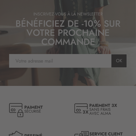
INSCRIVEZ-VOUS À LA NEWSLETTER
BÉNÉFICIEZ DE -10% SUR
VOTRE PROCHAINE
COMMANDE
I
OK
n
s
c
r
i
p
t
PAIEMENT 3X
PAIMENT
i
SANS FRAIS
SÉCURISÉ
AVEC ALMA
o
n
à
n
SERVICE CLIENT
DESSINÉ