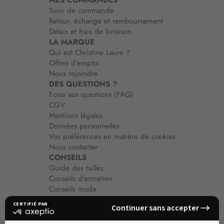
MES COMMANDES
o
Suivi de commande
n
Retour, échange et remboursement
:
Délais et frais de livraison
LA MARQUE
Qui est Christine Laure ?
Offres d'emploi
Nous rejoindre
DES QUESTIONS ?
Foire aux questions (FAQ)
CGV
Mentions légales
Données personnelles
Vos préférences en matière de cookies
Nous contacter
CONSEILS
Guide des tailles
Conseils d'entretien
Conseils mode
Guide vêtements