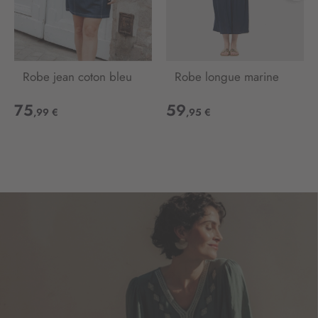
o
n
:
Robe jean coton bleu
Robe longue marine
75
59
,99 €
,95 €