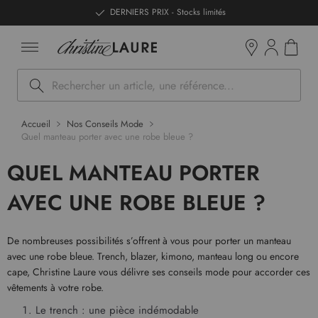
ntenu
DERNIERS PRIX - Stocks limités
Mon pan
Boutiques
Rechercher
Accueil
Nos Conseils Mode
Quel manteau porter avec une robe bleue ?
QUEL MANTEAU PORTER
AVEC UNE ROBE BLEUE ?
De nombreuses possibilités s’offrent à vous pour porter un manteau
avec une robe bleue. Trench, blazer, kimono, manteau long ou encore
cape, Christine Laure vous délivre ses conseils mode pour accorder ces
vêtements à votre robe.
Le trench : une pièce indémodable