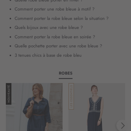
o
Comment porter une robe bleue à motif ?
t
r
Comment porter la robe bleue selon la situation ?
e
Quels bijoux avec une robe bleue ?
l
e
Comment porter la robe bleue en soirée ?
t
Quelle pochette porter avec une robe bleue ?
t
r
3 tenues chics à base de robe bleu
e
d
’
ROBES
i
n
f
o
r
m
a
t
i