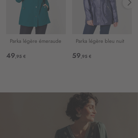
i
o
n
:
Parka légère émeraude
Parka légère bleu nuit
49
59
,95 €
,95 €