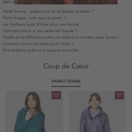
Jetez aussi un œil à nos conseils mode :
n
o
Mode femme : quelles sont les tendances actuelles ?
t
Parka longue : avec quoi la porter ?
r
Les meilleurs looks d’hiver pour une femme
e
Comment savoir si une parka est chaude ?
l
Quelle est la différence entre une veste et un manteau pour femme ?
e
Comment choisir sa parka pour l’hiver ?
t
Être tendance grâce à la capuche amovible
t
r
Coup de Cœur
e
d
’
PARKA FEMME
i
n
f
o
r
m
a
t