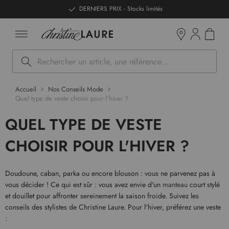
ntenu
DERNIERS PRIX - Stocks limités
Mon pan
Boutiques
Rechercher
Accueil
Nos Conseils Mode
Quel type de veste choisir pour l'hiver ?
QUEL TYPE DE VESTE
CHOISIR POUR L'HIVER ?
Doudoune, caban, parka ou encore blouson : vous ne parvenez pas à
vous décider ! Ce qui est sûr : vous avez envie d'un
manteau
court stylé
et douillet pour affronter sereinement la saison froide. Suivez les
conseils des stylistes de Christine Laure. Pour l'hiver, préférez une veste
: