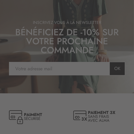
INSCRIVEZ-VOUS À LA NEWSLETTER
BÉNÉFICIEZ DE -10% SUR
VOTRE PROCHAINE
COMMANDE
I
OK
n
s
c
r
i
p
t
PAIEMENT 3X
PAIMENT
i
SANS FRAIS
SÉCURISÉ
AVEC ALMA
o
n
à