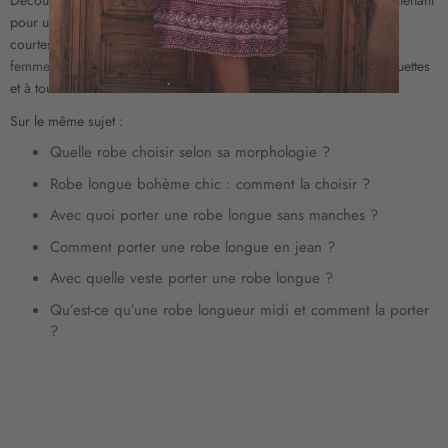
Découvrez notre
nouvelle collection de robes
et craquez dès maintenant
i
o
pour une jolie
robe manches longues
, sans manches ou manches
n
courtes ! Nous vous proposons une sélection variée de
vêtements
à
femme
(pantalons,
jupes longues
, hauts) adaptés à toutes les silhouettes
n
et à toutes les envies.
o
Sur le même sujet :
t
r
Quelle robe choisir selon sa morphologie ?
e
Robe longue bohème chic : comment la choisir ?
l
e
Avec quoi porter une robe longue sans manches ?
t
Comment porter une robe longue en jean ?
t
r
Avec quelle veste porter une robe longue ?
e
Qu’est-ce qu’une robe longueur midi et comment la porter
d
?
’
i
n
f
o
r