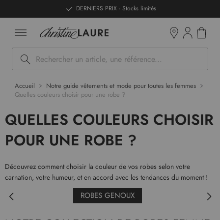
ntenu
DERNIERS PRIX - Stocks limités
Mon pan
Boutiques
Rechercher
Accueil
Notre guide vêtements et mode pour toutes les femmes
Quelles couleurs choisir pour une robe ?
QUELLES COULEURS CHOISIR
POUR UNE ROBE ?
Découvrez comment choisir la couleur de vos robes selon votre
carnation, votre humeur, et en accord avec les tendances du moment !
ROBES GENOUX