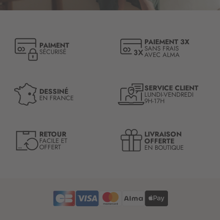
r
i
p
t
PAIEMENT 3X
PAIMENT
i
SANS FRAIS
SÉCURISÉ
AVEC ALMA
o
n
à
n
SERVICE CLIENT
DESSINÉ
LUNDI-VENDREDI
o
EN FRANCE
9H-17H
t
r
e
LIVRAISON
RETOUR
l
OFFERTE
FACILE ET
OFFERT
EN BOUTIQUE
e
t
t
r
e
d
’