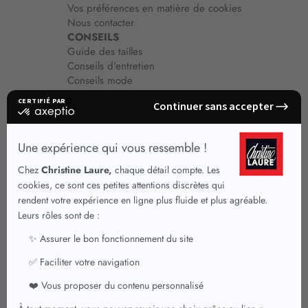
Vos préférences en matière de cookies
Nous contacter
CONSEILS
Guide des tailles
Conseils d'entretien
Conseils mode
Guide vêtements
Vêtements pour femmes
Jupes été
Vêtements de qualité
Chemisiers
Robes
Tops
Jupes
T shirts manches longues
Jupes chic
T shirts manches courtes 3/4
Pulls et Gilets
Vestes chic
Jeans
Manteaux Parkas