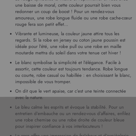
une baisse de moral, cette couleur pourrait bien vous
redonner un coup de boost ! Pour un rendez-vous
amoureux, une robe longue fluide ou une robe cache-cœur
rouge fera son petit effet…
Vibrante et lumineuse, la couleur jaune attire tous les
regards. Si la robe
en jersey
ou coton jaune poussin est
idéale pour l’été, une
robe pull
ou une robe
en maille
moutarde mettra du soleil dans votre tenue cet hiver !
Le blanc symbolise la simplicité et l’élégance. Facile à
assortir, cette couleur est toujours tendance.
Robe longue
ou courte, robe casual ou habillée : en choisissant le blanc,
impossible de vous tromper.
On dit que le vert apaise, car c’est une teinte connectée
avec la nature.
Le bleu calme les esprits et évoque la stabilité. Pour un
entretien d’embauche ou un rendez-vous d’affaires, enfilez
une robe
chemise
ou une
robe droite
de couleur bleue
pour inspirer confiance à vos interlocuteurs !
Le rose offre une impression de fraîcheur et d’espièglerie,