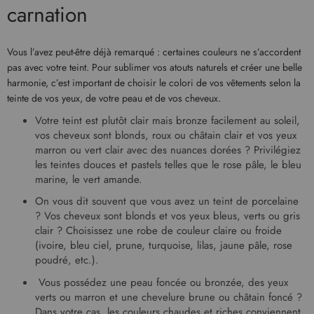
carnation
Vous l’avez peut-être déjà remarqué : certaines couleurs ne s’accordent
pas avec votre teint. Pour sublimer vos atouts naturels et créer une belle
harmonie, c’est important de choisir le colori de vos vêtements selon la
teinte de vos yeux, de votre peau et de vos cheveux.
Votre teint est plutôt clair mais bronze facilement au soleil,
vos cheveux sont blonds, roux ou châtain clair et vos yeux
marron ou vert clair avec des nuances dorées ? Privilégiez
les teintes douces et pastels telles que le rose pâle, le bleu
marine, le vert amande.
On vous dit souvent que vous avez un teint de porcelaine
? Vos cheveux sont blonds et vos yeux bleus, verts ou gris
clair ? Choisissez une
robe
de couleur claire ou froide
(ivoire,
bleu
ciel, prune, turquoise, lilas, jaune pâle, rose
poudré, etc.).
Vous possédez une peau foncée ou bronzée, des yeux
verts ou marron et une chevelure brune ou châtain foncé ?
Dans votre cas, les couleurs chaudes et riches conviennent