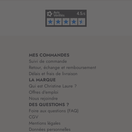
i
n
f
o
r
m
a
t
i
MES COMMANDES
o
Suivi de commande
n
Retour, échange et remboursement
:
Délais et frais de livraison
LA MARQUE
Qui est Christine Laure ?
Offres d'emploi
Nous rejoindre
DES QUESTIONS ?
Foire aux questions (FAQ)
CGV
Mentions légales
Données personnelles