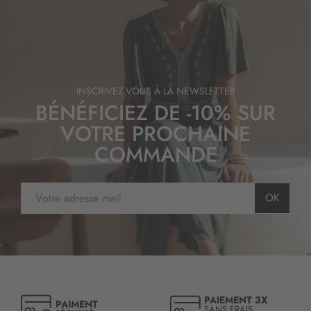
INSCRIVEZ-VOUS À LA NEWSLETTER
BÉNÉFICIEZ DE -10% SUR
VOTRE PROCHAINE
COMMANDE
I
OK
n
s
c
r
i
p
t
PAIEMENT 3X
PAIMENT
i
SANS FRAIS