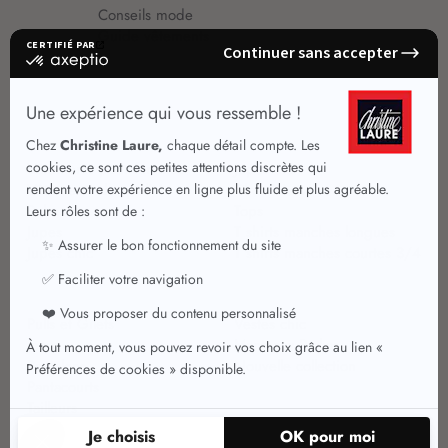
Conseils mode
Guide vêtements
Vêtements pour femmes
Jupes été
Vêtements de qualité
Chemisiers
Robes
Tops
Jupes
T shirts manches longues
Jupes chic
T shirts manches courtes 3/4
Pulls et Gilets
Vestes chic
Jeans
Manteaux Parkas
Pantalons
Nouvelle collection
Pantacourts
Tailleurs