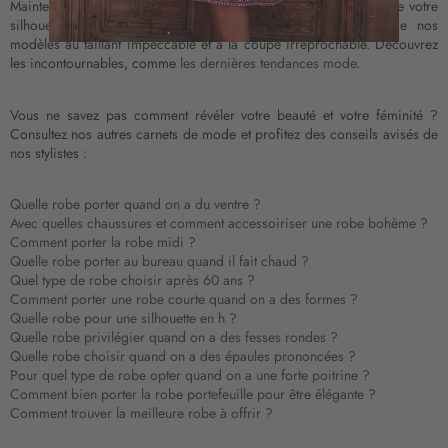
Maintenant que vous savez exactement quel type de robe sublime votre
à
silhouette, faites-vous plaisir dans notre boutique. Profitez de nos
n
modèles au taillant impeccable et à la coupe irréprochable. Découvrez
o
les incontournables, comme
les dernières tendances mode
.
t
r
Vous ne savez pas comment révéler votre beauté et votre féminité ?
e
Consultez nos autres carnets de mode et profitez des conseils avisés de
l
nos stylistes :
e
t
t
Quelle robe porter quand on a du ventre ?
r
Avec quelles chaussures et comment accessoiriser une robe bohème ?
Comment porter la robe midi ?
e
Quelle robe porter au bureau quand il fait chaud ?
d
Quel type de robe choisir après 60 ans ?
’
Comment porter une robe courte quand on a des formes ?
i
Quelle robe pour une silhouette en h ?
n
Quelle robe privilégier quand on a des fesses rondes ?
f
Quelle robe choisir quand on a des épaules prononcées ?
o
Pour quel type de robe opter quand on a une forte poitrine ?
r
Comment bien porter la robe portefeuille pour être élégante ?
m
Comment trouver la meilleure robe à offrir ?
a