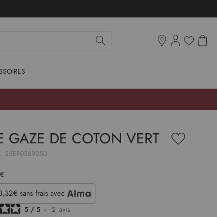
Mon pan
Ma liste d'env
Boutiques
SSOIRES
E GAZE DE COTON VERT
Ajouter
à
:
25EF0369050
ma
liste
d’envie
 €
23,32€
sans frais avec
5
/
5
-
2
avis