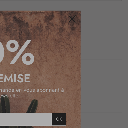
Fermer
0%
EMISE
mande en vous abonnant à
ewsletter
OK