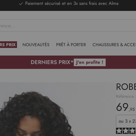
DERNIERS PRIX - Stocks limités
RS PRIX
NOUVEAUTÉS
PRÊT À PORTER
CHAUSSURES & ACCE
DERNIERS PRIX*
J'en profite !
ROB
Référence 
69
,95
ou
3 x 