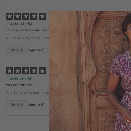
5
/
5
Avis vérifié
La robe correspond parfaitement à ce que je souhaitais, gaze de coton tr
Avis du
05/09/2025
, suite à une expérience du
20/08/2025
par
Michelle M
Utile
(1)
Signaler
5
/
5
Avis vérifié
tres confortable
Avis du
10/07/2025
, suite à une expérience du
25/06/2025
par
Brigitte F.
Utile
(1)
Signaler