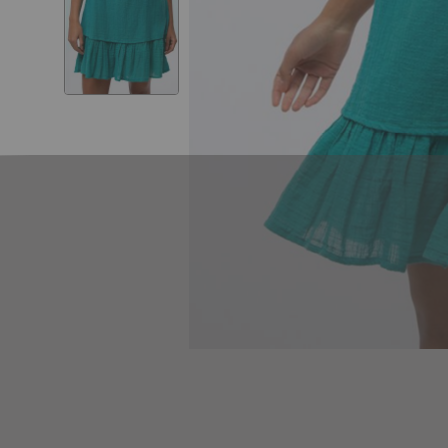
Skip to
the
beginning
of the
images
gallery