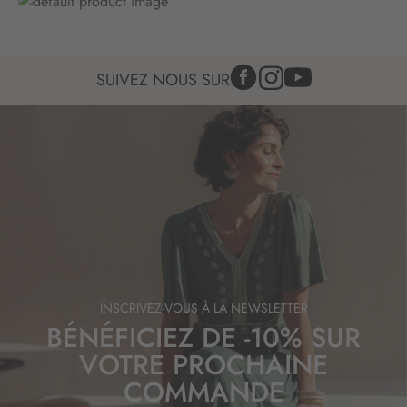
f
o
r
m
SUIVEZ NOUS SUR
a
t
i
o
n
:
INSCRIVEZ-VOUS À LA NEWSLETTER
BÉNÉFICIEZ DE -10% SUR
VOTRE PROCHAINE
COMMANDE