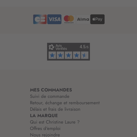
t
r
e
d
’
i
n
f
o
r
m
a
t
i
MES COMMANDES
o
Suivi de commande
n
Retour, échange et remboursement
:
Délais et frais de livraison
LA MARQUE
Qui est Christine Laure ?
Offres d'emploi
Nous rejoindre