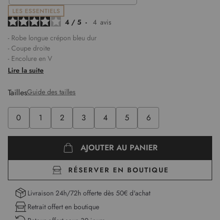
4
/
5
-
4
avis
- Robe longue crépon bleu dur
- Coupe droite
- Encolure en V
- Manches courtes évasées
Lire la suite
- Jupon plissé et évasé
- Détails brodés et ajourés
Tailles
Guide des tailles
- Fronces aux épaules
- Tissu léger et souple
0
1
2
3
4
5
6
- Élise mesure 1,75m et porte une taille 1
Longueur :
125 cm pour la première taille
AJOUTER AU PANIER
RÉSERVER EN BOUTIQUE
Livraison 24h/72h offerte dès 50€ d'achat
Retrait offert en boutique