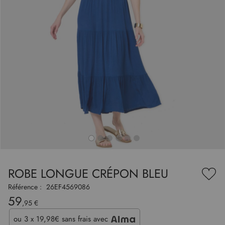
to
nning
e
ROBE LONGUE CRÉPON BLEU
es
Ajou
ry
à
Référence :
26EF4569086
ma
59
liste
,95 €
d’en
ou
3 x 19,98€
sans frais avec