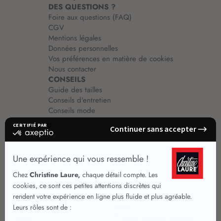
DES QUESTIONS ?
Foire aux questions (FAQ)
CGV
Mentions légales
Données personnelles
Vos préférences en matière de cookies
Nous contacter
CONSEILS
Guide des tailles
Conseils d'entretien
Conseils mode
Guide vêtements
Vêtements pour femmes
Jupes été
Vêtements de qualité
Chemisiers
Robes
Tops
Jupes
T shirts manches longues