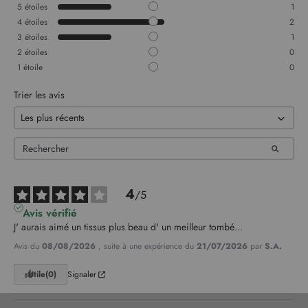
5
étoiles
1
4
étoiles
2
3
étoiles
1
2
étoiles
0
1
étoile
0
Trier les avis
4
/
5
Avis vérifié
J' aurais aimé un tissus plus beau d' un meilleur tombé...
Avis du
08/08/2026
, suite à une expérience du
21/07/2026
par
S.A.
Utile
(0)
Signaler