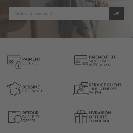
I
OK
n
s
c
r
i
p
t
PAIEMENT 3X
PAIMENT
i
SANS FRAIS
SÉCURISÉ
AVEC ALMA
o
n
à
n
SERVICE CLIENT
DESSINÉ
LUNDI-VENDREDI
o
EN FRANCE
9H-17H
t
r
e
LIVRAISON
RETOUR
l
OFFERTE
FACILE ET
OFFERT
EN BOUTIQUE
e
t