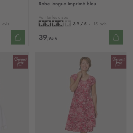
À
À
Robe longue imprimé bleu
MA
MA
LISTE
LISTE
D’ENVIE
D’ENV
Voir tailles dispo
0
avis
3.9
/
5
-
15
avis
39
,95 €