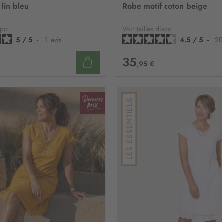
n
À
lin bleu
Robe motif coton beige
:
MA
LISTE
D’ENVIE
spo
Voir tailles dispo
5
/
5
-
1
avis
4.5
/
5
-
2
35
,95 €