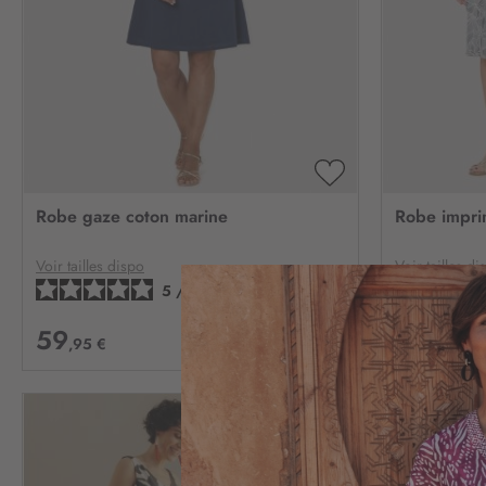
AJOUTER
À
Robe gaze coton marine
Robe impri
MA
LISTE
D’ENVIE
Voir tailles dispo
Voir tailles di
5
/
5
-
4
avis
59
39
,95 €
,95 €