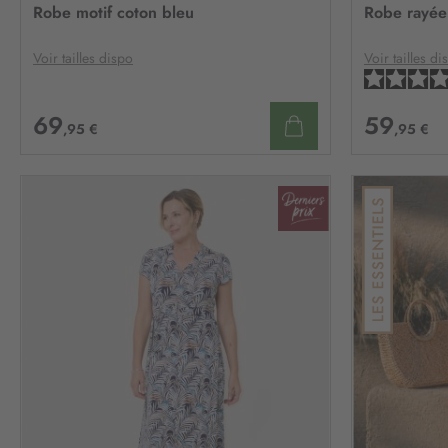
À
Robe motif coton bleu
Robe rayée 
MA
LISTE
D’ENVIE
Voir tailles dispo
Voir tailles di
69
59
,95 €
,95 €