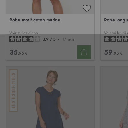
AJOUTER
À
Robe motif coton marine
Robe longu
MA
LISTE
D’ENVIE
Voir tailles dispo
Voir tailles di
3.9
/
5
-
17
avis
35
59
,95 €
,95 €