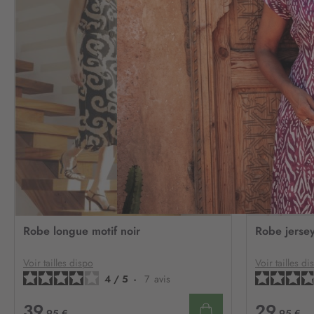
AJOUTER
À
Robe longue motif noir
Robe jersey
MA
LISTE
D’ENVIE
Voir tailles dispo
Voir tailles di
4
/
5
-
7
avis
39
29
,95 €
,95 €