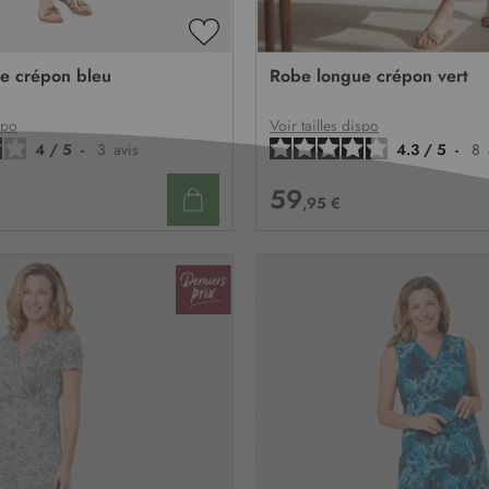
AJOUTER
À
e crépon bleu
Robe longue crépon vert
MA
LISTE
D’ENVIE
spo
Voir tailles dispo
4
/
5
-
3
avis
4.3
/
5
-
8
59
,95 €