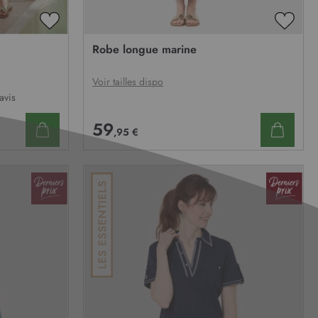
AJOUTER
AJOU
À
À
Robe longue marine
MA
MA
LISTE
LISTE
D’ENVIE
D’ENV
Voir tailles dispo
avis
59
,95 €