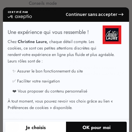
Conseils mode
Guide vêtements
Vêtements pour femmes
Jupes été
Vêtements de qualité
Chemisiers
Robes
Tops
Jupes
T shirts manches longues
Jupes chic
T shirts manches courtes 3/4
Pulls et Gilets
Vestes chic
Jeans
Manteaux Parkas
Pantalons
Nouvelle collection
Pantacourts
Tailleurs