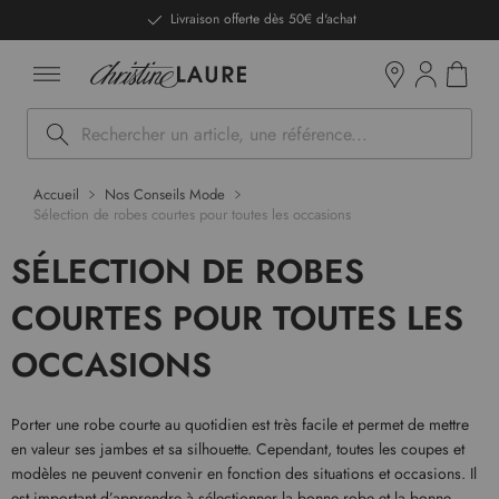
ntenu
Livraison offerte dès 50€ d'achat
Mon pan
Boutiques
Rechercher
Accueil
Nos Conseils Mode
Sélection de robes courtes pour toutes les occasions
SÉLECTION DE ROBES
COURTES POUR TOUTES LES
OCCASIONS
Porter une robe courte au quotidien est très facile et permet de mettre
en valeur ses jambes et sa silhouette. Cependant, toutes les coupes et
modèles ne peuvent convenir en fonction des situations et occasions. Il
est important d’apprendre à sélectionner la bonne robe et la bonne