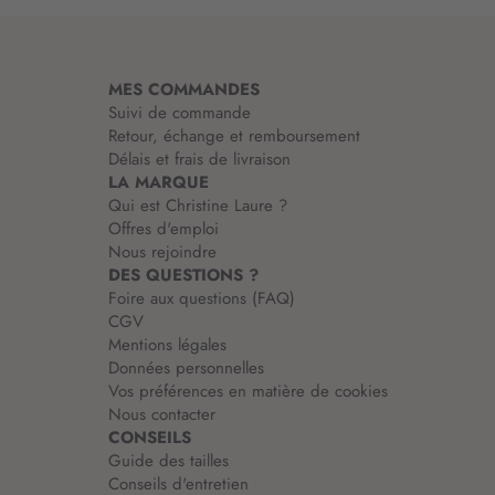
m
a
t
i
MES COMMANDES
o
Suivi de commande
n
Retour, échange et remboursement
:
Délais et frais de livraison
LA MARQUE
Qui est Christine Laure ?
Offres d'emploi
Nous rejoindre
DES QUESTIONS ?
Foire aux questions (FAQ)
CGV
Mentions légales
Données personnelles
Vos préférences en matière de cookies
Nous contacter
CONSEILS
Guide des tailles
Conseils d'entretien