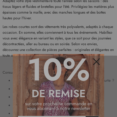
Adaptez votre style vestimentaire toute l'année selon les saisons : des
tissus légers et fluides et bretelles pour l'été. Privilégiez les matières plus
épaisses comme la maille, avec des manches longues et des bottes
hautes pour l'hiver.
Les robes courtes sont des vêtements très polyvalents, adaptés à chaque
occasion. En somme, elles conviennent à tous les événements. Habillez-
vous avec élégance en variant les styles, que ce soit pour des journées
décontractées, aller au bureau ou en soirée. Selon vos envies,
découvrez une collection de pièces parfaites : originales et élégantes en
10%
toute occasion !
Fermer
Consultez également nos articles suivants :
Comment choisir la longueur idéale pour une robe courte ?
Les différents styles à adopter avec une robe courte
DE REMISE
Quels accessoires avec une robe courte ?
sur votre prochaine commande en
Choisir sa robe courte en fonction de sa morphologie
vous abonnant à notre newsletter
Porter des collants avec une robe courte