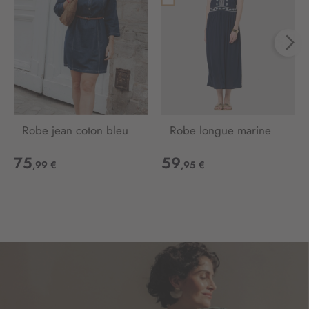
e
d
’
i
n
f
o
r
m
Robe jean coton bleu
Robe longue marine
a
t
75
59
,99 €
,95 €
i
o
n
: