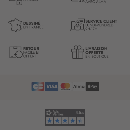
AVEC ALMA
o
n
à
n
SERVICE CLIENT
DESSINÉ
LUNDI-VENDREDI
o
EN FRANCE
9H-17H
t
r
e
LIVRAISON
RETOUR
l
OFFERTE
FACILE ET
OFFERT
EN BOUTIQUE
e
t
t
r
e
d
’
i
n
f
o
r