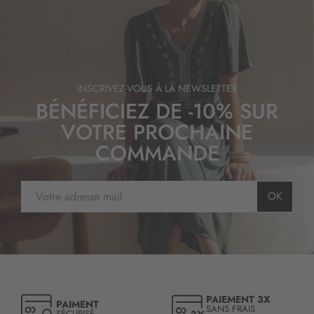
INSCRIVEZ-VOUS À LA NEWSLETTER
BÉNÉFICIEZ DE -10% SUR
VOTRE PROCHAINE
COMMANDE
I
OK
n
s
c
r
i
p
t
PAIEMENT 3X
PAIMENT
i
SANS FRAIS
SÉCURISÉ