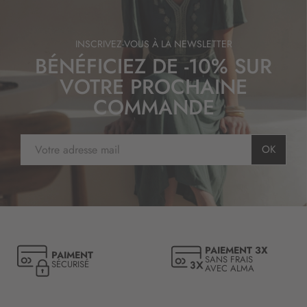
INSCRIVEZ-VOUS À LA NEWSLETTER
BÉNÉFICIEZ DE -10% SUR
VOTRE PROCHAINE
COMMANDE
I
OK
n
s
c
r
i
p
t
PAIEMENT 3X
PAIMENT
i
SANS FRAIS
SÉCURISÉ
AVEC ALMA
o
n
à