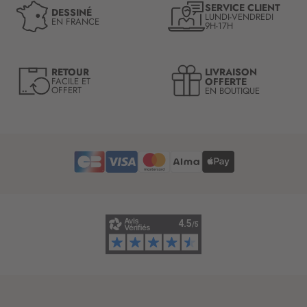
n
SERVICE CLIENT
DESSINÉ
LUNDI-VENDREDI
o
EN FRANCE
9H-17H
t
r
e
LIVRAISON
RETOUR
l
OFFERTE
FACILE ET
OFFERT
EN BOUTIQUE
e
t
t
r
e
d
’
i
n
f
o
r
m
a
t