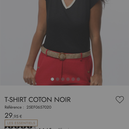
to
nning
e
T-SHIRT COTON NOIR
es
Ajou
ry
à
Référence :
25EF0657020
ma
29
liste
,95 €
d’en