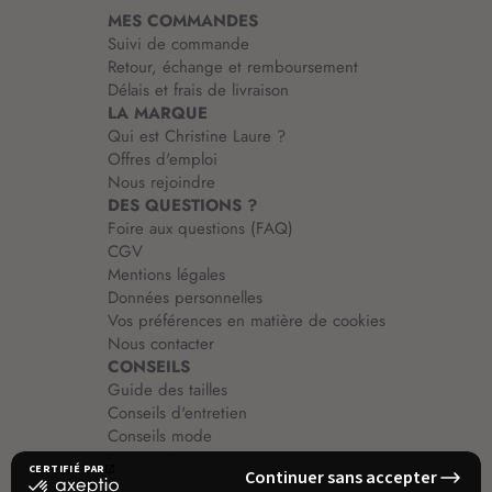
i
MES COMMANDES
o
Suivi de commande
n
Retour, échange et remboursement
:
Délais et frais de livraison
LA MARQUE
Qui est Christine Laure ?
Offres d'emploi
Nous rejoindre
DES QUESTIONS ?
Foire aux questions (FAQ)
CGV
Mentions légales
Données personnelles
Vos préférences en matière de cookies
Nous contacter
CONSEILS
Guide des tailles
Conseils d'entretien
Conseils mode
Guide vêtements